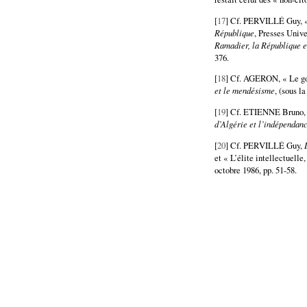
[
17
] Cf. PERVILLÉ Guy, « 
République
, Presses Unive
Ramadier, la République e
376.
[
18
] Cf. AGERON, « Le go
et le mendésisme
, (sous 
[
19
] Cf. ETIENNE Bruno
d’Algérie et l’indépendan
[
20
] Cf. PERVILLÉ Guy,
et « L’élite intellectuelle
octobre 1986, pp. 51-58.