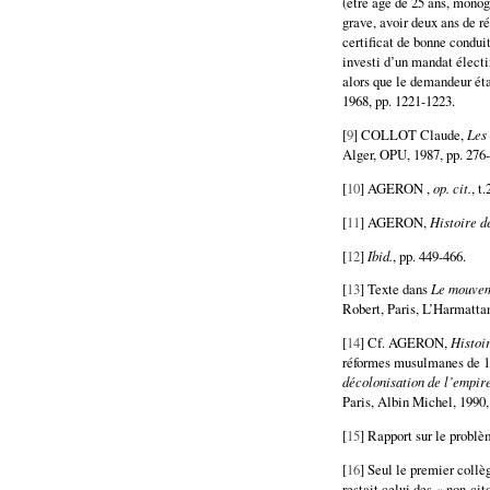
(être âgé de 25 ans, monog
grave, avoir deux ans de r
certificat de bonne conduit
investi d’un mandat électif
alors que le demandeur é
1968, pp. 1221-1223.
[
9
] COLLOT Claude,
Les 
Alger, OPU, 1987, pp. 276
[
10
] AGERON ,
op. cit.
, t
[
11
] AGERON,
Histoire d
[
12
]
Ibid.
, pp. 449-466.
[
13
] Texte dans
Le mouvem
Robert, Paris, L’Harmattan
[
14
] Cf. AGERON,
Histoi
réformes musulmanes de 19
décolonisation de l’empire
Paris, Albin Michel, 1990,
[
15
] Rapport sur le problè
[
16
] Seul le premier collè
restait celui des « non-cit