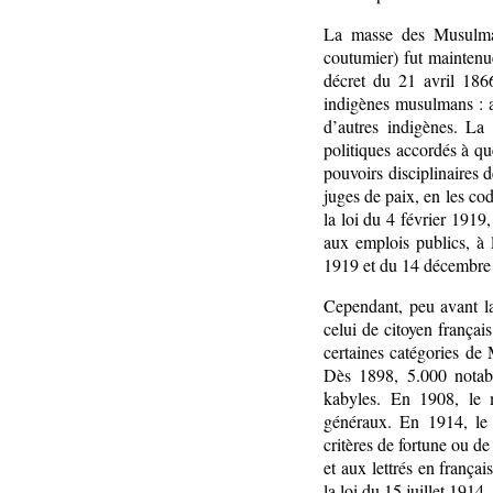
La masse des Musulmans
coutumier) fut maintenue
décret du 21 avril 186
indigènes musulmans : a
d’autres indigènes. La
politiques accordés à q
pouvoirs disciplinaires
juges de paix, en les co
la loi du 4 février 1919
aux emplois publics, à 
1919 et du 14 décembre
Cependant, peu avant la
celui de citoyen français
certaines catégories de
Dès 1898, 5.000 notabl
kabyles. En 1908, le m
généraux. En 1914, le 
critères de fortune ou de
et aux lettrés en frança
la loi du 15 juillet 1914.