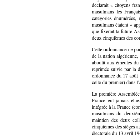
déclarait « citoyens fra
musulmans les Françai
catégories énumérées, r
musulmans étaient « appe
que fixerait la future A
deux cinquièmes des cons
Cette ordonnance ne pouv
de la nation algérienne, 
aboutit aux émeutes du
réprimée suivie par la
ordonnance du 17 août 1
celle du premier) dans l
La première Assemblée n
France eut jamais élue.
intégrée à la France (co
musulmans du deuxième 
maintien des deux coll
cinquièmes des sièges au 
électorale du 13 avril 1