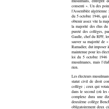
musulmans, entreprit d
consenti ». Un des point
l’Assemblée algérienne 
du 5 octobre 1946, qui a
obtenir assez vite la ma
la majorité des élus du
pureté des collèges, p
Gaulle, chef du RPF, leu
sauver sa majorité de «
Ramadier, dut imposer à
maintenue pour les élect
loi du 5 octobre 1946 
musulmanes, mais l’élab
rien.
Les électeurs musulmans 
statut civil de droit c
collège ; ceux qui votaie
dans le second (où les é
complexe dura une diz
deuxième collège Benche
obligatoirement deux ci