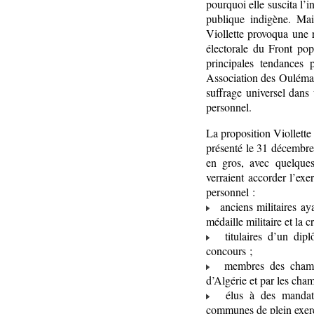
pourquoi elle suscita l’i
publique indigène. Mai
Viollette provoqua une 
électorale du Front po
principales tendances 
Association des Oulémas
suffrage universel dans 
personnel.
La proposition Viollette
présenté le 31 décembre 
en gros, avec quelques 
verraient accorder l’exe
personnel :
anciens militaires ayan
médaille militaire et la c
titulaires d’un diplô
concours ;
membres des chambre
d’Algérie et par les cham
élus à des mandats d
communes de plein exerc