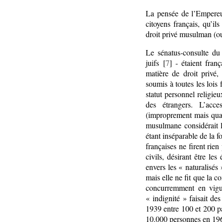
La pensée de l’Empereu
citoyens français, qu’il
droit privé musulman (ou
Le sénatus-consulte du
juifs [
7
] - étaient fran
matière de droit privé,
soumis à toutes les lois 
statut personnel religie
des étrangers. L’acce
(improprement mais quasi
musulmane considérait l
étant inséparable de la 
françaises ne firent rien
civils, désirant être le
envers les « naturalisés 
mais elle ne fit que la c
concurremment en vigu
« indignité » faisait de
1939 entre 100 et 200 par
10.000 personnes en 19