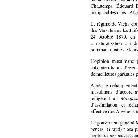
Chautemps, Édouard Dal
inapplicables dans l’Algé
Le régime de Vichy crut 
des Musulmans les Juifs
24 octobre 1870, en a
« naturalisation » ind
nommant quatre de leurs
L’opinion musulmane po
soixante-dix ans d’exerci
de meilleures garanties 
Après le débarquement 
musulmans, d’accord av
rédigèrent un
Manifes
d’assimilation, et récl
effective des Algériens
Le gouverneur général M
général Giraud) n’osa p
contraire, son successeu