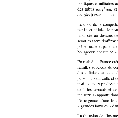
politiques et militaires 
des tribus
maghzen
, et
chorfas
(descendants du P
Le choc de la conquête 
partie, et réduisit le r
rabaissée au dessous de
serait exagéré d’affirm
plèbe rurale et pastoral
bourgeoise constituée » 
En réalité, la France cré
familles soucieux de co
des officiers et sous-
personnels du culte et d
instituteurs et professe
dentistes, avocats et a
industriels) apparut dans
l’émergence d’une bourg
« grandes familles » da
La diffusion de l’instru