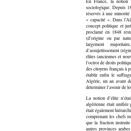
En France, la notion d
sociologique. Depuis 18
réservés à une minorité 
« capacité ». Dans l’Al
concept politique et jur
proclamé en 1848 resta
(d’origine ou par natu
largement majorita
d’assujettissement (rég
élites (anciennes et nou
l’octroi de droits politi
des citoyens français à 
établir enfin le suffra
Algérie, un an avant de
déterminer l’avenir de le
La notion d’élite n’ét
algérienne était unifiée 
était également hiérarchi
comprenant les chefs mili
que la fraction instruit
autres provinces arabes