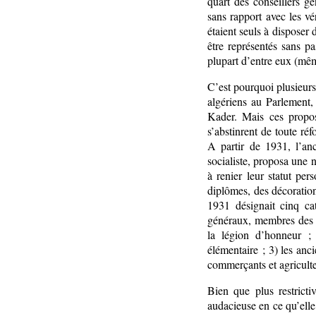
quart des conseillers g
sans rapport avec les vé
étaient seuls à dispose
être représentés sans pa
plupart d’entre eux (même
C’est pourquoi plusieurs
algériens au Parlement,
Kader. Mais ces propos
s’abstinrent de toute ré
A partir de 1931, l’anc
socialiste, proposa une n
à renier leur statut pe
diplômes, des décorations
1931 désignait cinq cat
généraux, membres des 
la légion d’honneur ;
élémentaire ; 3) les anci
commerçants et agricult
Bien que plus restricti
audacieuse en ce qu’elle 