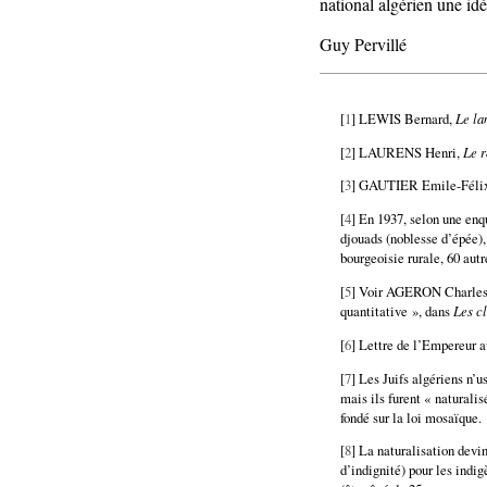
national algérien une id
Guy Pervillé
[
1
] LEWIS Bernard,
Le la
[
2
] LAURENS Henri,
Le 
[
3
] GAUTIER Emile-Féli
[
4
] En 1937, selon une enq
djouads (noblesse d’épée),
bourgeoisie rurale, 60 autr
[
5
] Voir AGERON Charles-R
quantitative », dans
Les c
[
6
] Lettre de l’Empereur
[
7
] Les Juifs algériens n’
mais ils furent « naturalis
fondé sur la loi mosaïque.
[
8
] La naturalisation devi
d’indignité) pour les indi