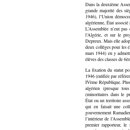
Dans la deuxième Assembl
grande majorité des si
1946), l’Union démocra
algérienne, État associé 
L’Assemblée n’eut pas d
l’Algérie, et sur le pr
Depreux. Mais elle adopta
deux collèges pour les él
mars 1944) en y admettan
élèves des classes de 6
La fixation du statut pol
1946 (ratifiée par référe
IVème République. Plusi
algérien (presque tous
(minoritaires dans le p
État ou un territoire ass
qui en faisait une col
gouvernement Ramadier,
l’intérieur de l’Assemb
premier rapporteur, le