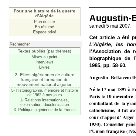
Pour une histoire de la guerre
Augustin-B
d’Algérie
Plan du site
samedi 5 mai 2007.
En résumé
Espace privé
Cet article a été p
L’Algérie, les ho
l’Association de 
Textes publiés (par thèmes)
Mises au point
biographique de l
Interviews
1985, pp. 58-60.
Livres
2- Elites algériennes de culture
Augustin- Belkacem
française et formation du
mouvement national algérien
Né le 17 mai 1897 à F
5- Historiographie, mémoire et histoire
Paris le 10 novembre 1
de 1962 à nos jours
1- Relations internationales,
combattant de la gran
colonisation, décolonisation
catholicisme, il fut a
3- Politique algérienne de la France
cour d’appel d’ Alger 
1930). Conseiller géné
l’Union française (1953