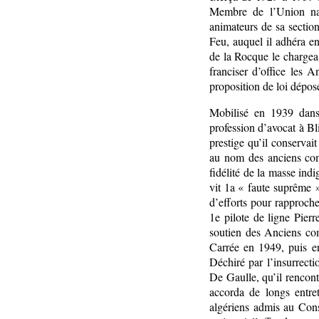
Membre de l’Union nati
animateurs de sa sectio
Feu, auquel il adhéra en
de la Rocque le chargea 
franciser d’office les A
proposition de loi dépo
Mobilisé en 1939 dans l
profession d’avocat à Bli
prestige qu’il conservait
au nom des anciens comb
fidélité de la masse indi
vit 1a « faute suprême »
d’efforts pour rapproch
1e pilote de ligne Pierr
soutien des Anciens com
Carrée en 1949, puis e
Déchiré par l’insurrectio
De Gaulle, qu’il rencon
accorda de longs entre
algériens admis au Con