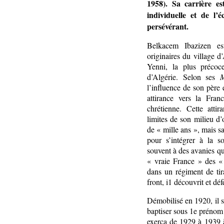
1958). Sa carrière es
individuelle et de l’é
persévérant.
Belkacem Ibazizen est
originaires du village d
Yenni, la plus précoc
d’Algérie. Selon ses
M
l’influence de son père 
attirance vers la Franc
chrétienne. Cette atti
limites de son milieu d’or
de « mille ans », mais sa
pour s’intégrer à la so
souvent à des avanies qu
« vraie France » des «
dans un régiment de tira
front, i1 découvrit et dé
Démobilisé en 1920, il s’i
baptiser sous 1e prénom
exerça de 1929 à 1939 à