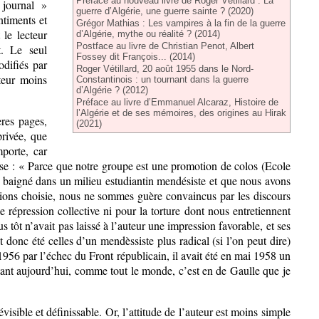
Préface au nouveau livre de Roger Vétillard : La
 journal »
guerre d’Algérie, une guerre sainte ? (2020)
ntiments et
Grégor Mathias : Les vampires à la fin de la guerre
 le lecteur
d’Algérie, mythe ou réalité ? (2014)
Postface au livre de Christian Penot, Albert
t. Le seul
Fossey dit François... (2014)
difiés par
Roger Vétillard, 20 août 1955 dans le Nord-
teur moins
Constantinois : un tournant dans la guerre
d’Algérie ? (2012)
Préface au livre d’Emmanuel Alcaraz, Histoire de
l’Algérie et de ses mémoires, des origines au Hirak
ères pages,
(2021)
privée, que
porte, car
rase : « Parce que notre groupe est une promotion de colos (Ecole
s baigné dans un milieu estudiantin mendésiste et que nous avons
avions choisie, nous ne sommes guère convaincus par les discours
e répression collective ni pour la torture dont nous entretiennent
ôt n’avait pas laissé à l’auteur une impression favorable, et ses
 donc été celles d’un mendèssiste plus radical (si l’on peut dire)
6 par l’échec du Front républicain, il avait été en mai 1958 un
urtant aujourd’hui, comme tout le monde, c’est en de Gaulle que je
visible et définissable. Or, l’attitude de l’auteur est moins simple