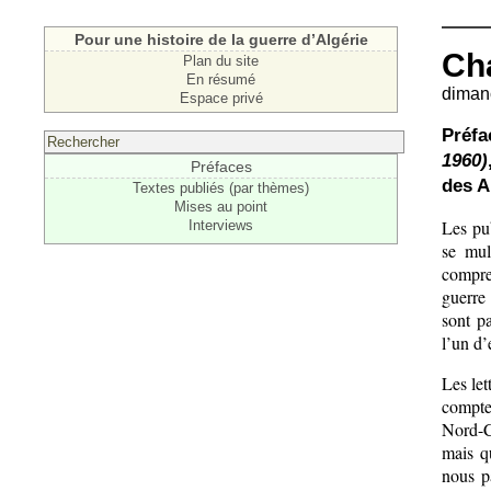
Pour une histoire de la guerre d’Algérie
Cha
Plan du site
En résumé
dimanc
Espace privé
Préfa
1960)
Préfaces
des A
Textes publiés (par thèmes)
Mises au point
Les pub
Interviews
se mul
compre
guerre 
sont pa
l’un d’
Les le
compte
Nord-C
mais q
nous p