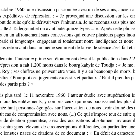
octobre 1960, une discussion passionnée avec un de ses amis, ancien a
us expéditives de répression : « Je provoquai une discussion sur les e
tout de suite qu’elle dérivait vers l’inhumain. Je ne reconnaissais plu
t allé à Tadergount et on avait buté quinze types ... ». Après cette phrase 
t en un affrontement sans concessions qui couvre plusieurs pages inoub
arlé si longtemps, engageant si totalement notre intelligence et notre
nous retrouvant dans un même sentiment de la vie, le silence s’est fait e
demain, l’auteur exprime son étonnement devant la publication dans
L’
répression a fait 1.200 morts dans le bourg kabyle de Toudja : « Je me 
s Roy ; ses chiffres ne peuvent être vrais. Il y a eu beaucoup de morts
ttre ? Pourquoi ces jugements excessifs et partiaux ? Faut-il prendre par
 des partis pris ? »
s plus tard, le 11 novembre 1960, l’auteur étudie avec stupéfactio
 tous les enlèvements, y compris ceux qui nous paraissaient les plus d
ée huit personnes égorgées sur l’accusation de nous avoir donné des ren
tit cas de compromission avec nous. (...) Ce qui s’impose tout de suite
e de délation généralisé, avec des accusations absolument invraisembl
 entre gens relevant de circonscriptions différentes, en particulier un
e longues pages de citations de ce document : « En dépit du caractère a