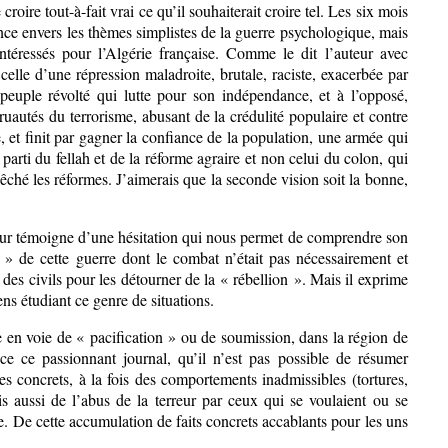
oire tout-à-fait vrai ce qu’il souhaiterait croire tel. Les six mois
ance envers les thèmes simplistes de la guerre psychologique, mais
intéressés pour l’Algérie française. Comme le dit l’auteur avec
celle d’une répression maladroite, brutale, raciste, exacerbée par
n peuple révolté qui lutte pour son indépendance, et à l’opposé,
cruautés du terrorisme, abusant de la crédulité populaire et contre
, et finit par gagner la confiance de la population, une armée qui
 parti du fellah et de la réforme agraire et non celui du colon, qui
pêché les réformes. J’aimerais que la seconde vision soit la bonne,
teur témoigne d’une hésitation qui nous permet de comprendre son
 » de cette guerre dont le combat n’était pas nécessairement et
t des civils pour les détourner de la « rébellion ». Mais il exprime
ens étudiant ce genre de situations.
ie en voie de « pacification » ou de soumission, dans la région de
ce ce passionnant journal, qu’il n’est pas possible de résumer
 concrets, à la fois des comportements inadmissibles (tortures,
s aussi de l’abus de la terreur par ceux qui se voulaient ou se
e. De cette accumulation de faits concrets accablants pour les uns