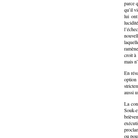
parce q
qu’il v
lui on
lucidit
l’éche
nouvell
laquell
ramène 
croit à
mais n’
En résu
option
stricte
aussi u
La conf
Souk-e
briève
exécut
proclam
ou pour