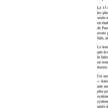
Le 13 
les pl
sentis 
on étai
de Paro
avons p
faits, 
Le len
que la 
lu Jule
en reme
travers
Un moi
« Ainsi
une ann
plus pe
systèm
système
après d