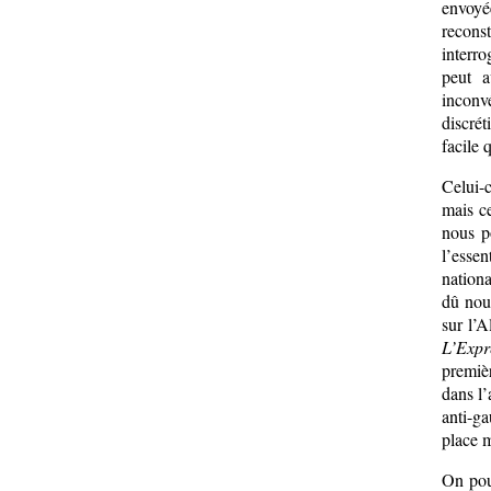
envoyé
reconst
interro
peut a
inconv
discré
facile 
Celui-
mais ce
nous p
l’essen
nation
dû nou
sur l’A
L’Expr
premièr
dans l
anti-ga
place m
On pour