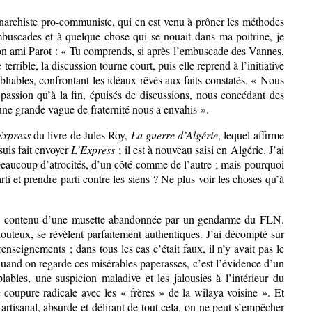
narchiste pro-communiste, qui en est venu à prôner les méthodes
mbuscades et à quelque chose qui se nouait dans ma poitrine, je
s mon ami Parot : « Tu comprends, si après l’embuscade des Vannes,
terrible, la discussion tourne court, puis elle reprend à l’initiative
liables, confrontant les idéaux rêvés aux faits constatés. « Nous
 passion qu’à la fin, épuisés de discussions, nous concédant des
t une grande vague de fraternité nous a envahis ».
Express
du livre de Jules Roy,
La guerre d’Algérie
, lequel affirme
suis fait envoyer
L’Express
; il est à nouveau saisi en Algérie. J’ai
, beaucoup d’atrocités, d’un côté comme de l’autre ; mais pourquoi
ti et prendre parti contre les siens ? Ne plus voir les choses qu’à
n le contenu d’une musette abandonnée par un gendarme du FLN.
outeux, se révèlent parfaitement authentiques. J’ai décompté sur
seignements ; dans tous les cas c’était faux, il n’y avait pas le
 quand on regarde ces misérables paperasses, c’est l’évidence d’un
ables, une suspicion maladive et les jalousies à l’intérieur du
e coupure radicale avec les « frères » de la wilaya voisine ». Et
rtisanal, absurde et délirant de tout cela, on ne peut s’empêcher