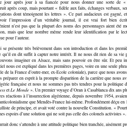
e jour après jour à sa fiancée pour nous donner une sorte de «
ruit après coup, mais pourtant « fidèle aux faits, échanges verbaux, se
gations dont témoignent les lettres ». Ce pari audacieux est gagné, et
voir l’impression d’un véritable journal, il est vrai fort bien écri
énient n’est pas que la plupart des noms des personnages aient été mo
tion, mais que leur nombre même rende leur identification par le lec
que pour l’auteur.
ci se présente très brièvement dans son introduction et dans les premi
 qu’il en dit suffit à capter notre intérêt. Il ne nous dit rien de sa vie 
ouvons imaginer en Alsace, mais sans pouvoir en être sûr. Et peu im
tiel nous est expliqué dans les premières pages, voire en une seule ph
ale de la France d’outre-mer, ex-Ecole coloniale), parce que nous avon
s préparer en esprit à la prompte disparition de la carrière que nous 
lgérie française et nous ne sommes pas très tendres pour la politique d
ess
et
Le Monde
». Un premier voyage d’Oran à Casablanca dix ans plus t
es réactions à l’insurrection algérienne, depuis novembre 1954, avaient
’anticolonialisme que Mendès-France lui-même. Profondément déçu en 195
ulliste de principe, et avait voté contre la nouvelle Constitution. « Po
es espoirs d’une solution qui ne soit pas celle des colonels activistes ».
rait donc s’attendre à une attitude politique bien tranchée, aisément pré