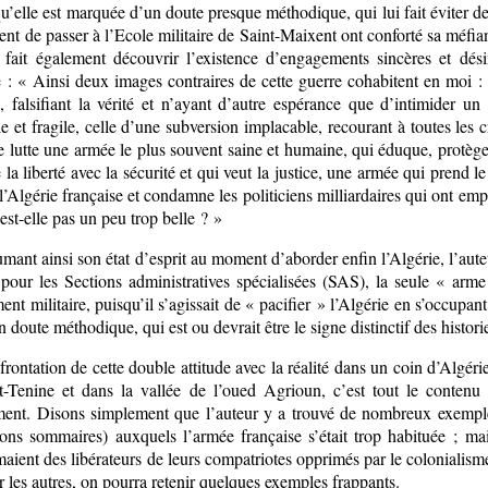
u’elle est marquée d’un doute presque méthodique, qui lui fait éviter de cr
ient de passer à l’Ecole militaire de Saint-Maixent ont conforté sa méfi
t fait également découvrir l’existence d’engagements sincères et dés
é : « Ainsi deux images contraires de cette guerre cohabitent en moi : 
c, falsifiant la vérité et n’ayant d’autre espérance que d’intimider u
e et fragile, celle d’une subversion implacable, recourant à toutes les 
e lutte une armée le plus souvent saine et humaine, qui éduque, protège
la liberté avec la sécurité et qui veut la justice, une armée qui prend le
 l’Algérie française et condamne les politiciens milliardaires qui ont em
est-elle pas un peu trop belle ? »
mant ainsi son état d’esprit au moment d’aborder enfin l’Algérie, l’au
 pour les Sections administratives spécialisées (SAS), la seule « arme
ment militaire, puisqu’il s’agissait de « pacifier » l’Algérie en s’occupan
n doute méthodique, qui est ou devrait être le signe distinctif des histori
rontation de cette double attitude avec la réalité dans un coin d’Algér
t-Tenine et dans la vallée de l’oued Agrioun, c’est tout le contenu 
ment. Disons simplement que l’auteur y a trouvé de nombreux exemples
ions sommaires) auxquels l’armée française s’était trop habituée ; mai
aient des libérateurs de leurs compatriotes opprimés par le colonialism
 les autres, on pourra retenir quelques exemples frappants.