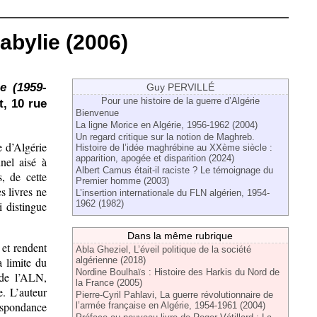
abylie (2006)
e (1959-
Guy PERVILLÉ
Pour une histoire de la guerre d’Algérie
t, 10 rue
Bienvenue
La ligne Morice en Algérie, 1956-1962 (2004)
Un regard critique sur la notion de Maghreb.
e d’Algérie
Histoire de l’idée maghrébine au XXème siècle :
apparition, apogée et disparition (2024)
nel aisé à
Albert Camus était-il raciste ? Le témoignage du
, de cette
Premier homme (2003)
s livres ne
L’insertion internationale du FLN algérien, 1954-
1962 (1982)
i distingue
Dans la même rubrique
 et rendent
Abla Gheziel, L’éveil politique de la société
a limite du
algérienne (2018)
Nordine Boulhaïs : Histoire des Harkis du Nord de
 de l’ALN,
la France (2005)
e. L’auteur
Pierre-Cyril Pahlavi, La guerre révolutionnaire de
espondance
l’armée française en Algérie, 1954-1961 (2004)