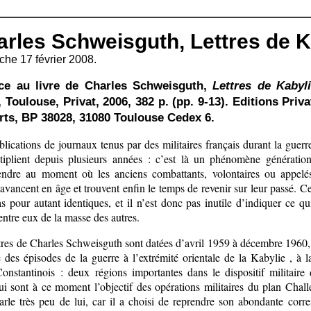
rles Schweisguth, Lettres de K
he 17 février 2008.
ce au livre de Charles Schweisguth,
Lettres de Kabyli
, Toulouse, Privat, 2006, 382 p. (pp. 9-13). Editions Priva
rts, BP 38028, 31080 Toulouse Cedex 6.
lications de journaux tenus par des militaires français durant la guerr
tiplient depuis plusieurs années : c’est là un phénomène génération
ndre au moment où les anciens combattants, volontaires ou appelés
avancent en âge et trouvent enfin le temps de revenir sur leur passé. Ce
s pour autant identiques, et il n’est donc pas inutile d’indiquer ce qu
entre eux de la masse des autres.
ttres de Charles Schweisguth sont datées d’avril 1959 à décembre 1960,
 des épisodes de la guerre à l’extrémité orientale de la Kabylie , à l
onstantinois : deux régions importantes dans le dispositif militaire
ui sont à ce moment l’objectif des opérations militaires du plan Chall
arle très peu de lui, car il a choisi de reprendre son abondante corr