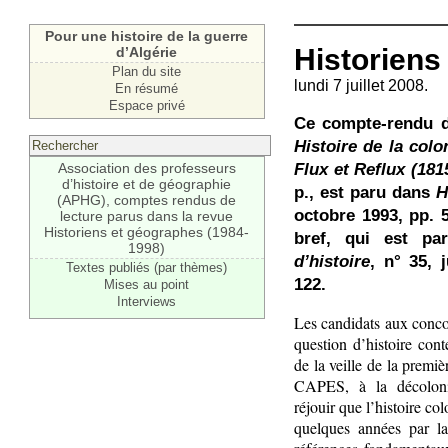
Pour une histoire de la guerre
Historiens
d’Algérie
Plan du site
lundi 7 juillet 2008.
En résumé
Espace privé
Ce compte-rendu d
Histoire de la colo
Flux et Reflux (181
Association des professeurs
d’histoire et de géographie
p., est paru dans
H
(APHG), comptes rendus de
octobre 1993, pp. 5
lecture parus dans la revue
Historiens et géographes (1984-
bref, qui est p
1998)
d’histoire
, n° 35, 
Textes publiés (par thèmes)
122.
Mises au point
Interviews
Les candidats aux concou
question d’histoire con
de la veille de la premi
CAPES, à la décolonis
réjouir que l’histoire co
quelques années par la