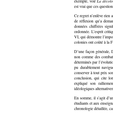
exemple, voir
La décolo
est vrai que ces questio
Ce regret n’enlève rien a
de réflexion qu’a deman
données chiffrées signi
ordonnée. L’esprit criti
VI, qui démontre l’impos
colonies ont coûté à la F
D’une façon générale, D
non comme des combats 
déterminés par l’évoluti
pu durablement naviguer
conserver à tout prix son
conclusion, qui cite l
expliqué son ralliemen
idéologiques alternativem
En somme, il s’agit d’u
étudiants et aux enseign
chronologie détaillée, ca