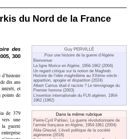
rkis du Nord de la France
oire des
Guy PERVILLÉ
Pour une histoire de la guerre d’Algérie
005, 300
Bienvenue
La ligne Morice en Algérie, 1956-1962 (2004)
Un regard critique sur la notion de Maghreb.
 d’histoire
Histoire de l’idée maghrébine au XXème siècle :
apparition, apogée et disparition (2024)
 de dix ans
Albert Camus était-il raciste ? Le témoignage du
intérêt, et
Premier homme (2003)
s points de
L’insertion internationale du FLN algérien, 1954-
1962 (1982)
uia de 379
Dans la même rubrique
 vers une
Pierre-Cyril Pahlavi, La guerre révolutionnaire de
 la guerre
l’armée française en Algérie, 1954-1961 (2004)
Abla Gheziel, L’éveil politique de la société
 entreprise
algérienne (2018)
 n’importe