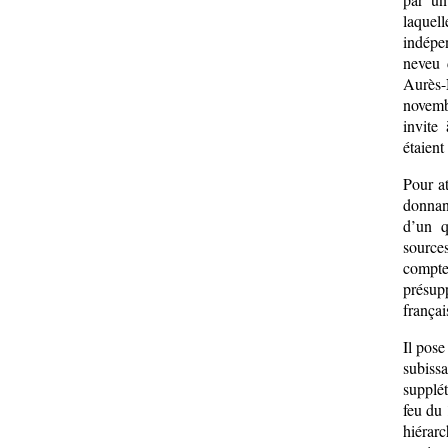
laquel
indépe
neveu 
Aurès-
novemb
invite
étaien
Pour at
donnan
d’un q
sources
compte
présup
françai
Il pose
subissa
supplét
feu du 
hiérarc