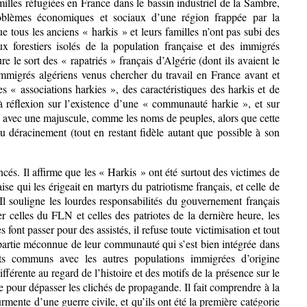
amilles réfugiées en France dans le bassin industriel de la Sambre,
oblèmes économiques et sociaux d’une région frappée par la
ue tous les anciens « harkis » et leurs familles n’ont pas subi des
forestiers isolés de la population française et des immigrés
re le sort des « rapatriés » français d’Algérie (dont ils avaient le
 immigrés algériens venus chercher du travail en France avant et
 « associations harkies », des caractéristiques des harkis et de
à réflexion sur l’existence d’une « communauté harkie », et sur
crit avec une majuscule, comme les noms de peuples, alors que cette
 déracinement (tout en restant fidèle autant que possible à son
s. Il affirme que les « Harkis » ont été surtout des victimes de
ise qui les érigeait en martyrs du patriotisme français, et celle de
 Il souligne les lourdes responsabilités du gouvernement français
r celles du FLN et celles des patriotes de la dernière heure, les
ont passer pour des assistés, il refuse toute victimisation et tout
 partie méconnue de leur communauté qui s’est bien intégrée dans
nts communs avec les autres populations immigrées d’origine
férente au regard de l’histoire et des motifs de la présence sur le
ile pour dépasser les clichés de propagande. Il fait comprendre à la
rmente d’une guerre civile, et qu’ils ont été la première catégorie