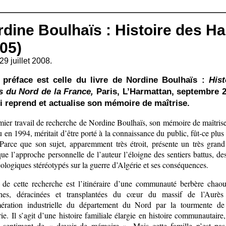
dine Boulhaïs : Histoire des Ha
05)
29 juillet 2008.
 préface est celle du livre de Nordine Boulhaïs :
Hist
s du Nord de la France,
Paris, L’Harmattan, septembre 2
ui reprend et actualise son mémoire de maîtrise.
mier travail de recherche de Nordine Boulhaïs, son mémoire de maîtrise
 en 1994, méritait d’être porté à la connaissance du public, fût-ce plus
 Parce que son sujet, apparemment très étroit, présente un très grand 
ue l’approche personnelle de l’auteur l’éloigne des sentiers battus, de
ologiques stéréotypés sur la guerre d’Algérie et ses conséquences.
t de cette recherche est l’itinéraire d’une communauté berbère chao
nes, déracinées et transplantées du cœur du massif de l’Aurès
ération industrielle du département du Nord par la tourmente de
ie. Il s’agit d’une histoire familiale élargie en histoire communautaire,
 sentiment de « devoir de mémoire ». Mais cette famille n’est pas