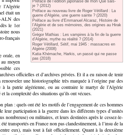
Préface de l’édition japonaise de mon Que sais-
r l’Algérie
je ? (2012)
Préface au nouveau livre de Roger Vétillard : La
el était un
guerre d’Algérie, une guerre sainte ? (2020)
LN-ALN des
Préface au livre d’Emmanuel Alcaraz, Histoire de
dès le 1er
l’Algérie et de ses mémoires, des origines au Hirak
(2021)
stoire nous
Grégor Mathias : Les vampires à la fin de la guerre
ro-français
d’Algérie, mythe ou réalité ? (2014)
Roger Vétillard, Sétif, mai 1945 : massacres en
Algérie (2008)
Katia Khémache, Harkis, un passé qui ne passe
e orale, en
pas (2018)
, au moyen
ssible ces
hives officielles et d’archives privées. Et il a eu raison de tenir
renouveler une historiographie très marquée à l’origine par des
e à la patrie algérienne, ou au contraire le martyr de l’Algérie
é et la complexité des situations qu’ils ont vécues.
 son plan : quels ont été les motifs de l’engagement de ces hommes
e leur participation à la guerre dans les différents types d’unités
lus nombreuse) ou militaires, et leurs destinées après le cessez-le-
 été transportés en France non pas clandestinement, à l’insu de la
entre eux), mais tout à fait officiellement. Quant à la deuxième