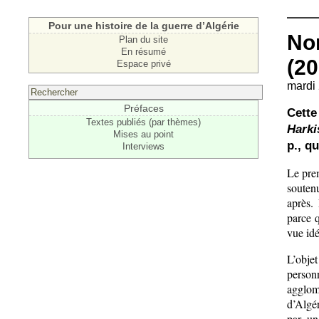
Pour une histoire de la guerre d’Algérie
Nor
Plan du site
En résumé
(20
Espace privé
mardi 
Préfaces
Cette
Textes publiés (par thèmes)
Harki
Mises au point
p., q
Interviews
Le pre
soutenu
après.
parce q
vue idé
L’obje
person
agglom
d’Algér
par un