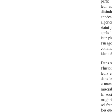
partie,
leur a
désindu
années
algérie
statut 
après l
leur p
l’usage
commun
identit
Dans sa
l’histo
leurs e
dans le
« marsi
misérab
la soc
maghréb
sol fra
fois qu