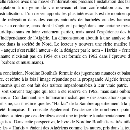
 elle retrace avec une masse d’informations précises l’installation des f
daptation à un genre de vie nouveau et leur confrontation aux pr
strialisation. L’un de ses apports les plus intéressants est de montrer q
 de relégation dans des camps entourés de barbelés ou des hameaux 
ns : au contraire, ceux dont il s’agit ont partagé dans une certaine mesu
juridique sans en faire vraiement partie), mais aussi l’expérience des
’indépendance de l’Algérie. La démonstration aboutit à une analyse des
lace dans la société du Nord. Le lecteur y trouvera une riche matière 
 - auquel s’est rallié l’auteur - de la désigner par le nom « Harkis » é
auté n’existait pas en 1954 et s’est formée en 1962 dans l’épreuve du
é berbère et musulmane).
 conclusion, Nordine Boulhaïs formule des jugements nuancés et balancé
ire, et réfute à la fois l’image répandue par la propagande Algérie frança
nnemis qui en ont fait des traîtres impardonnables à leur vraie patrie.
 sort souvent tragique qui leur a été réservé en 1962, mais sans oublie
ens ». Condamnant le « tintamarre médiatique » des associations qui les f
ilisme, car il estime que les "Harkis" de la Sambre appartiennent à la
iété française. Il constate également l’existence de nombreux poi
ine, « bien que ces dernières aient une trajectoire fondamentalement dif
nçais ». Dans cette perspective, le livre de Nordine Boulhaïs est très ut
e les « Harkis » étaient des Algériens comme les autres, pris dans la tou