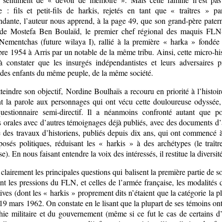
le : fils et petit-fils de harkis, rejetés en tant que « traîtres » pa
ndante, l’auteur nous apprend, à la page 49, que son grand-père patern
de Mostefa Ben Boulaïd, le premier chef régional des maquis F
Nementchas (future wilaya I), rallié à la première « harka » fondée 
re 1954 à Arris par un notable de la même tribu. Ainsi, cette micro-hi
 à constater que les insurgés indépendantistes et leurs adversaires p
t des enfants du même peuple, de la même société.
teindre son objectif, Nordine Boulhaïs a recouru en priorité à l’histoir
t la parole aux personnages qui ont vécu cette douloureuse odyssée
uestionnaire semi-directif. Il a néanmoins confronté autant que po
 orales avec d’autres témoignages déjà publiés, avec des documents d’arc
 des travaux d’historiens, publiés depuis dix ans, qui ont commencé à 
posés politiques, réduisant les « harkis » à des archétypes (le traîtr
se). En nous faisant entendre la voix des intéressés, il restitue la diversit
 clairement les principales questions qui balisent la première partie de
nt les pressions du FLN, et celles de l’armée française, les modalités d
ives (dont les « harkis » proprement dits n’étaient que la catégorie la p
19 mars 1962. On constate en le lisant que la plupart de ses témoins ont
hie militaire et du gouvernement (même si ce fut le cas de certains d’