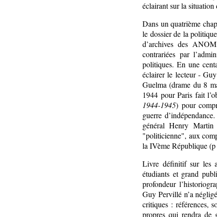
éclairant sur la situati
Dans un quatrième chapit
le dossier de la politiq
d’archives des ANOM d’
contrariées par l’admi
politiques. En une cent
éclairer le lecteur - Gu
Guelma (drame du 8 mai
1944 pour Paris fait l’o
1944-1945
) pour compr
guerre d’indépendance.
général Henry Martin 
"politicienne", aux comp
la IVème République (p 
Livre définitif sur les
étudiants et grand publ
profondeur l’historiogr
Guy Pervillé n’a néglig
critiques : références, 
propres qui rendra de g