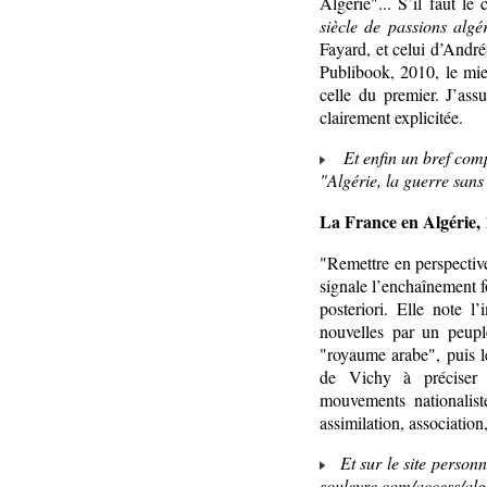
Algérie"... S’il faut l
siècle de passions algé
Fayard, et celui d’Andr
Publibook, 2010, le mie
celle du premier. J’as
clairement explicitée.
Et enfin un bref com
"Algérie, la guerre san
La France en Algérie,
"Remettre en perspective
signale l’enchaînement fo
posteriori. Elle note 
nouvelles par un peupl
"royaume arabe", puis le
de Vichy à préciser u
mouvements nationaliste
assimilation, associatio
Et sur le site person
souleyre.com/access/alg