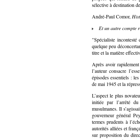
sélective à destination d
André-Paul Comor,
His
Et un autre compte re
"Spécialiste incontesté 
quelque peu déconcertant
titre et la matière effecti
Après avoir rapidement 
l’auteur consacre l’ess
épisodes essentiels : l
de mai 1945 et la répress
L’aspect le plus novateu
initiée par l’arrêté 
musulmanes. Il s’agissai
gouverneur général Pey
termes prudents à l’é
autorités alliées et fr
sur proposition du dire