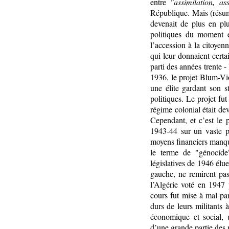
entre
"assimilation, as
République. Mais (résum
devenait de plus en pl
politiques du moment e
l’accession à la citoyenn
qui leur donnaient certa
parti des années trente 
1936, le projet Blum-Vio
une élite gardant son s
politiques. Le projet fu
régime colonial était d
Cependant, et c’est le 
1943-44 sur un vaste p
moyens financiers manquè
le terme de "génocide
législatives de 1946 élue
gauche, ne remirent pas
l’Algérie voté en 1947
cours fut mise à mal par
durs de leurs militants
économique et social, 
d’une grande partie des 