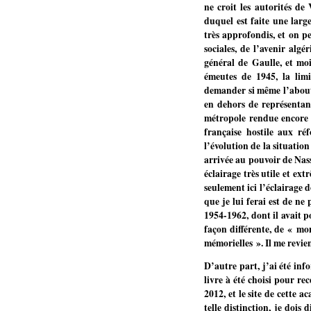
ne croit les autorités de
duquel est faite une larg
très approfondis, et on p
sociales, de l’avenir alg
général de Gaulle, et moi
émeutes de 1945, la limi
demander si même l’abouti
en dehors de représentant
métropole rendue encore p
française hostile aux r
l’évolution de la situatio
arrivée au pouvoir de Nass
éclairage très utile et ex
seulement ici l’éclairage 
que je lui ferai est de ne
1954-1962, dont il avait p
façon différente, de « mon
mémorielles ». Il me revi
D’autre part, j’ai été in
livre à été choisi pour r
2012, et le site de cette 
telle distinction, je doi