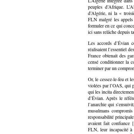
L’Algérie intégrée dans
peuples d’Afrique. L’A
d’Algérie, ni la « troi
FLN malgré les appels 
formuler en ce qui conc
ici sans relâche depuis t
Les accords d’Évian co
réalisaient l’essentiel 
France obtenait des gara
censé conditionner la c
terminer par un comprom
Or, le cessez-le-feu et l
violées par l’OAS, qui 
qui les incita directeme
d’Évian. Après le réfé
l’anarchie qui s’ensuivi
musulmans compromis av
responsabilité principal
avaient fait confiance [
FLN, leur incapacité à 