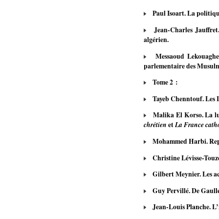
Paul Isoart. La politiqu
Jean-Charles Jauffret. 
algérien.
Messaoud Lekouaghet. L
parlementaire des Musulm
Tome 2 :
Tayeb Chenntouf. Les 
Malika El Korso. La lut
chrétien
et
La France cath
Mohammed Harbi. Repens
Christine Lévisse-Touzé
Gilbert Meynier. Les acc
Guy Pervillé. De Gaulle 
Jean-Louis Planche. L’in