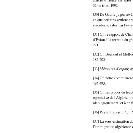
3ème trim. 1992.
[
30
] De Gaulle jugea sévèr
ce que certains veulent cr
suicider ») cités par Peyre
[
31
] Cf. le rapport de Cha
d’Évian à la retraite du g
221.
[
32
] Cf. Bouhout el Mello
184-203.
[
33
]
Mémoires d’espoir, op.
[
34
] Cf. notre communica
484-493.
[
35
] Cf. les propos du lea
oppressive de l’Algérie, m
idéologiquement, et à en fi
[
36
] Peyrefitte,
op. cit.
, p. 
[
37
] La sous-estimation du
l’immigration algérienne e