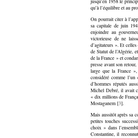
jusqu’en 1958 le princip
qu’à l’équilibre et au pr
On pourrait citer à l’ap
sa capitale de juin 1
enjoindre au gouverne
victorieuse de ne lais
d’agitateurs ». Et cell
de Statut de l’Algérie, 
de la France » et condam
presse avant son retour,
large que la France »,
considéré comme l’un d
d’hommes réputés aussi
Michel Debré, il avait 
« dix millions de Françai
Mostaganem [
3
].
Mais aussitôt après sa co
petites touches success
choix » dans l’ensembl
Constantine, il reconnu