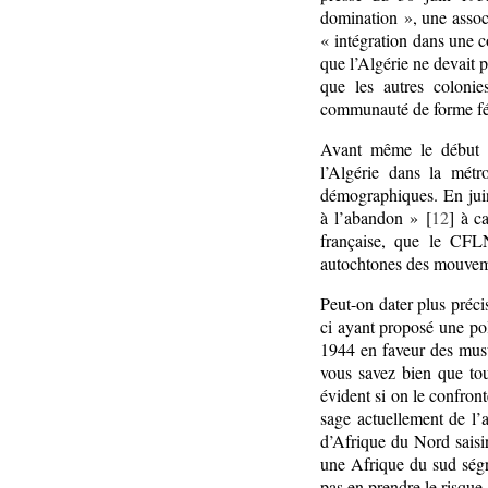
domination », une assoc
« intégration dans une
que l’Algérie ne devait p
que les autres coloni
communauté de forme fé
Avant même le début de
l’Algérie dans la métr
démographiques. En juin
à l’abandon » [
12
] à c
française, que le CFLN
autochtones des mouveme
Peut-on dater plus préci
ci ayant proposé une po
1944 en faveur des musu
vous savez bien que tou
évident si on le confron
sage actuellement de l’a
d’Afrique du Nord saisir
une Afrique du sud ségr
pas en prendre le risque 