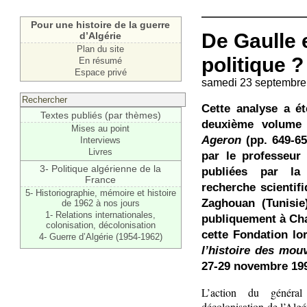
Pour une histoire de la guerre
De Gaulle 
d’Algérie
Plan du site
politique ?
En résumé
Espace privé
samedi 23 septembre
Cette analyse a ét
Textes publiés (par thèmes)
deuxième volum
Mises au point
Ageron
(pp. 649-65
Interviews
Livres
par le professeur 
3- Politique algérienne de la
publiées par la
France
recherche scientif
5- Historiographie, mémoire et histoire
Zaghouan (Tunisie)
de 1962 à nos jours
1- Relations internationales,
publiquement à Cha
colonisation, décolonisation
cette Fondation lo
4- Guerre d’Algérie (1954-1962)
l’histoire des mo
27-29 novembre 19
L’action du généra
décolonisation de l’Algé