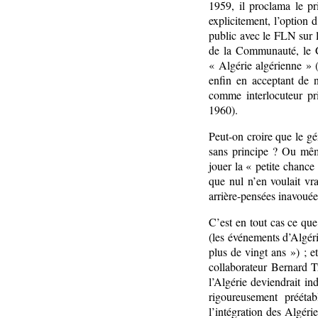
1959, il proclama le p
explicitement, l’option
public avec le FLN sur l
de la Communauté, le G
« Algérie algérienne » 
enfin en acceptant de n
comme interlocuteur pr
1960).
Peut-on croire que le g
sans principe ? Ou même
jouer la « petite chance 
que nul n’en voulait vr
arrière-pensées inavouée
C’est en tout cas ce qu
(les événements d’Algéri
plus de vingt ans ») ; e
collaborateur Bernard Tr
l’Algérie deviendrait i
rigoureusement préétabl
l’intégration des Algéri