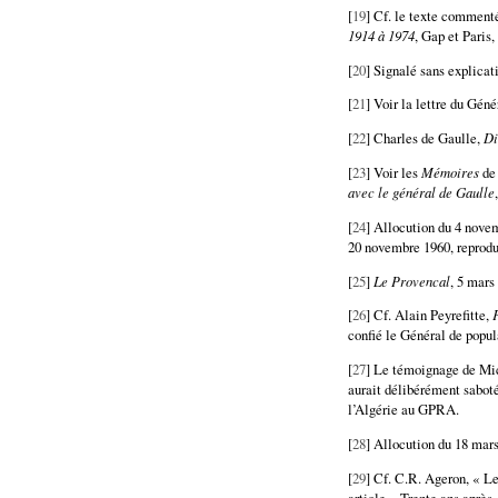
[
19
] Cf. le texte comment
1914 à 1974
, Gap et Paris,
[
20
] Signalé sans explicat
[
21
] Voir la lettre du Gén
[
22
] Charles de Gaulle,
Di
[
23
] Voir les
Mémoires
de 
avec le général de Gaulle
[
24
] Allocution du 4 nove
20 novembre 1960, reprodu
[
25
]
Le Provencal
, 5 mars
[
26
] Cf. Alain Peyrefitte,
confié le Général de popul
[
27
] Le témoignage de Mic
aurait délibérément saboté 
l’Algérie au GPRA.
[
28
] Allocution du 18 mar
[
29
] Cf. C.R. Ageron, « L
article « Trente ans après 