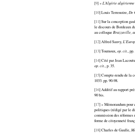
[
9
]
« L’Algérie algérienne
[
10
] Louis Terrenoire,
De 
[
11
] Sur la conception gau
le discours de Bordeaux d
au colloque
Brazzaville, a
[
12
] Alfred Sauvy,
L’Euro
[
13
] Tournoux,
op. cit.
, pp
[
14
] Cité par Jean Lacout
op. cit.
, p. 35.
[
15
] Compte-rendu de la c
1033. pp. 90-98.
[
16
] Additif au rapport p
90 bis.
[
17
] « Mémorandum pour con
politiques (rédigé par le
commission des réformes n
forme de citoyenneté fran
[
18
] Charles de Gaulle,
Mé