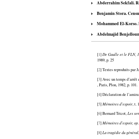
Abderrahim Sekfali. Réfl
Benjamin Stora. Censure
Mohammed El-Korso. Myth
Abdelmajid Benjelloun.
[
1
]
De Gaulle et le FLN, 1
1989, p. 25
[
2
] Textes reproduits par 
[
3
] Avec un temps d’arrêt 
, Paris, Plon, 1982, p. 101.
[
4
] Déclaration de l’amir
[
5
]
Mémoires d’espoir
, t. 
[
6
] Bernard Tricot,
Les sen
[
7
]
Mémoires d’espoir, op. 
[
8
]
La tragédie du général