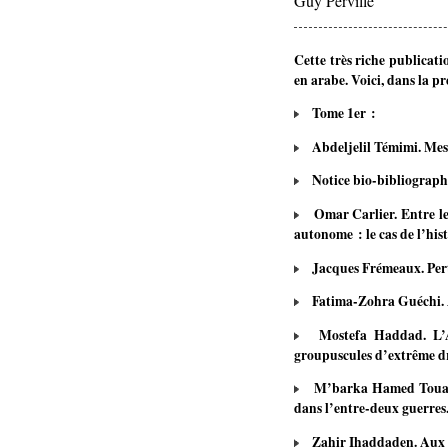
Guy Pervillé
Cette très riche publicat
en arabe. Voici, dans la p
Tome 1er :
Abdeljelil Témimi. Mess
Notice bio-bibliograph
Omar Carlier. Entre le 
autonome : le cas de l’his
Jacques Frémeaux. Pertin
Fatima-Zohra Guéchi. Art
Mostefa Haddad. L’Alg
groupuscules d’extrême dro
M’barka Hamed Touati. 
dans l’entre-deux guerres
Zahir Ihaddaden. Aux o