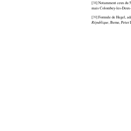
[
38
] Notamment ceux du 5 
mais Colombey-les-Deux-
[
39
] Formule de Hegel, a
République
, Berne, Peter 