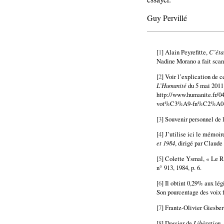
Guy Pervillé
[
1
] Alain Peyrefitte,
C’éta
Nadine Morano a fait scan
[
2
] Voir l’explication de c
L’Humanité
du 5 mai 2011 
http://www.humanite.fr/
vot%C3%A9-fn%C2%A0-4
[
3
] Souvenir personnel de l
[
4
] J’utilise ici le mémoi
et 1984
, dirigé par Claude
[
5
] Colette Ysmal, « Le R
n° 913, 1984, p. 6.
[
6
] Il obtint 0,29% aux lé
Son pourcentage des voix f
[
7
] Frantz-Olivier Giesber
[
8
] Dossier de
Libération
,