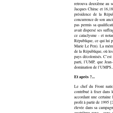
retrouva deuxième au so
Jacques Chirac et 16,18
présidence de la Répub
concurrence de son ancie
pas permis sa qualifica
avait dispersé ses suff
ce cataclysme - et not
République, ce qui lui 
Marie Le Pen). La mémoi
de la République, où les
pays décolonisés. C’est
parti, l’UMP, que Jean
domination de l’UMPS..
Et après ?...
Le chef du Front nation
contribué à fixer dans 
accordant une certaine 
profit à partir de 1995 [
élevée dans sa campagne
quatrième rang - avec 