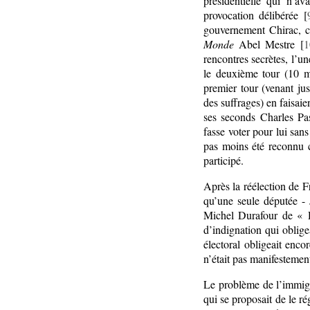
présidentielle qui n’a
provocation délibérée [
gouvernement Chirac, ce
Monde
Abel Mestre [
1
rencontres secrètes, l’un
le deuxième tour (10 m
premier tour (venant j
des suffrages) en faisai
ses seconds Charles Pa
fasse voter pour lui sans 
pas moins été reconnu c
participé.
Après la réélection de Fr
qu’une seule députée - 
Michel Durafour de « D
d’indignation qui oblige
électoral obligeait enc
n’était pas manifestemen
Le problème de l’immigr
qui se proposait de le ré