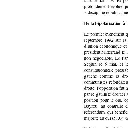
faux témoins ». Et pou
profondément évolué, ju
« discipline républicain
De la bipolarisation à
Le premier événement qui
septembre 1992 sur la r
d’union économique et m
président Mitterrand le 
non négociable. Le Parl
Seguin le 5 mai, et le
constitutionnelle préalab
gauche comme la droit
communistes refondateu
droite, l’opposition fut 
par le gaulliste droiti
position pour le oui, 
Bayrou, au contraire d
référendum, qui bénéfici
majorité au oui (51,04 