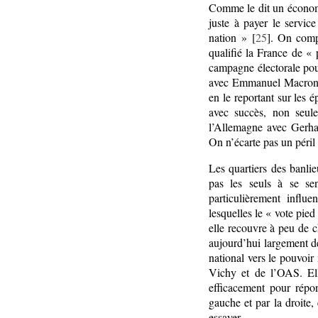
Comme le dit un économis
juste à payer le servic
nation » [
25
]. On comp
qualifié la France de «
campagne électorale pour
avec Emmanuel Macron, à
en le reportant sur les 
avec succès, non seul
l’Allemagne avec Gerha
On n’écarte pas un péril 
Les quartiers des banli
pas les seuls à se sen
particulièrement influ
lesquelles le « vote pied
elle recouvre à peu de ch
aujourd’hui largement dés
national vers le pouvoir
Vichy et de l’OAS. Ell
efficacement pour répo
gauche et par la droite, 
essayer.