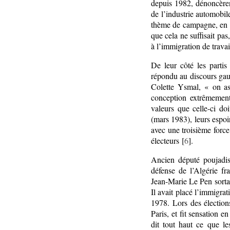
depuis 1982, dénoncèren
de l’industrie automobi
thème de campagne, en po
que cela ne suffisait pas,
à l’immigration de trava
De leur côté les partis
répondu au discours gauc
Colette Ysmal, « on as
conception extrêmement 
valeurs que celle-ci do
(mars 1983), leurs espoi
avec une troisième force
électeurs [
6
].
Ancien député poujadis
défense de l’Algérie f
Jean-Marie Le Pen sortait
Il avait placé l’immigra
1978. Lors des électio
Paris, et fit sensation e
dit tout haut ce que l