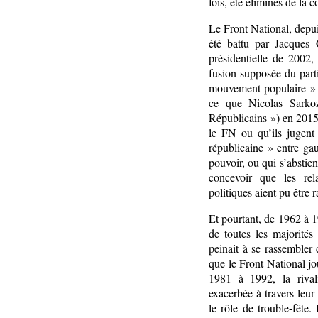
fois, été éliminés de la 
Le Front National, depu
été battu par Jacques 
présidentielle de 2002
fusion supposée du part
mouvement populaire » e
ce que Nicolas Sark
Républicains ») en 2015.
le FN ou qu’ils jugent 
républicaine » entre gau
pouvoir, ou qui s’abstie
concevoir que les rel
politiques aient pu être 
Et pourtant, de 1962 à 19
de toutes les majorités
peinait à se rassembler 
que le Front National jou
1981 à 1992, la rivali
exacerbée à travers leur
le rôle de trouble-fête