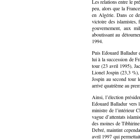
Les relations entre le p
peu, alors que la Franc
en Algérie. Dans ce der
victoire des islamistes,
gouvernement, aux mili
aboutissant au détourne
1994.
Puis Edouard Balladur e
lui à la succession de F
tour (23 avril 1995), Ja
Lionel Jospin (23,3 %),
Jospin au second tour 
arrivé quatrième au prem
Ainsi, l’élection présid
Edouard Balladur vers la
ministre de l’intérieur 
vague d’attentats islamis
des moines de Tibhirine 
Debré, maintint cependan
avril 1997 qui permettait