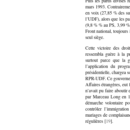
Puis les partis divisés 
mars 1993. Contrairement
en voix (27,85 % des s
l’UDF), alors que les pa
(9,8 % % au PS, 3,99 % 
Front national, toujours
seul siège.
Cette victoire des dro
ressembla guère à la pr
surtout parce que la g
l’application du progr
présidentielle, chargea
RPR-UDF. Ce gouvernemen
Affaires étrangères, eut f
n’avait pu faire abouti
par Marceau Long en 198
démarche volontaire pour
contrôler l’immigratio
mariages de complaisance
régulières [
19
].