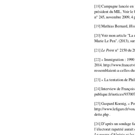
[
18
] Campagne lancée en 19
président du MIL. Voir le
n° 245, novembre 2009, 4 
[
19
] Mathias Bernard,
His
[
20
] Voir mon article "La 
Marie Le Pen". (2013), sur 
[
21
]
Le Point
n° 2150 du 28
[
22
] « Immigration : 1990 
2014. http://www.francetvi
ressemblaient-a-celles-du
[
23
] « La tentation de Phi
[
24
] Interview de François
publique.fr/notices/93700
[
25
] Gaspard Koenig, « Pou
http://www.lefigaro.fr/v
dette.php .
[
26
] D’après un sondage fai
l’électorat rapatrié aurai
La guerre d’Algérie et les