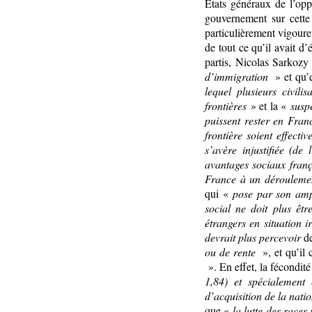
Etats généraux de l’op
gouvernement sur cette
particulièrement vigoure
de tout ce qu’il avait d
partis, Nicolas Sarkozy
d’immigration
» et qu’
lequel plusieurs civilis
frontières
» et la «
susp
puissent rester en Fran
frontière soient effecti
s’avère injustifiée (d
avantages sociaux fran
France à un déroulemen
qui «
pose par son amp
social
ne doit plus êtr
étrangers en situation 
devrait plus percevoir
d
ou de rente
», et qu’il 
». En effet, la fécondité
1,84) et spécialement
d’acquisition de la nati
que «
la lutte des races