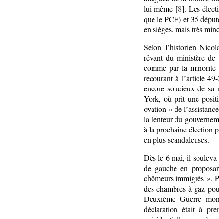
lui-même [
8
]. Les élec
que le PCF) et 35 déput
en sièges, mais très min
Selon l’historien Nico
rêvant du ministère de 
comme par la minorité d
recourant à l’article 4
encore soucieux de sa r
York, où prit une positi
ovation » de l’assistance
la lenteur du gouverneme
à la prochaine élection p
en plus scandaleuses.
Dès le 6 mai, il souleva
de gauche en proposan
chômeurs immigrés ». Pu
des chambres à gaz pour 
Deuxième Guerre mondi
déclaration était à pr