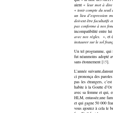
aient
«
leur mot à dire
«
tenir compte du seuil
un lieu d’expression mu
doivent être facultatifs
pas conforme à nos fond
incompatibilité entre lui
avec nos règles.
», et 
instaurer sur le sol fra
Un tel programme, qui f
fut néanmoins adopté av
sans étonnement [
15
].
L’année suivante,dansun
ci prononça des paroles
pas les étrangers, c’es
habite à la Goutte d’Or 
avec sa femme et qui, e
HLM, entassée,une famil
et qui gagne 50 000 fran
vous ajoutez à cela le b