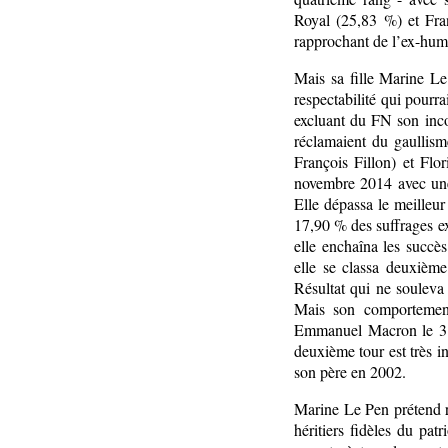
Royal (25,83 %) et Fran
rapprochant de l’ex-humo
Mais sa fille Marine Le
respectabilité qui pourra
excluant du FN son inco
réclamaient du gaullis
François Fillon) et Flor
novembre 2014 avec une 
Elle dépassa le meilleur
17,90 % des suffrages e
elle enchaîna les succès
elle se classa deuxièm
Résultat qui ne souleva
Mais son comportement
Emmanuel Macron le 3 m
deuxième tour est très i
son père en 2002.
Marine Le Pen prétend r
héritiers fidèles du pat