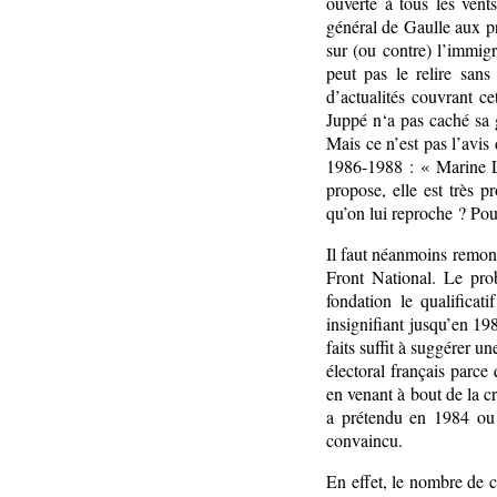
ouverte à tous les vent
général de Gaulle aux 
sur (ou contre) l’immi
peut pas le relire san
d’actualités couvrant c
Juppé n‘a pas caché sa g
Mais ce n’est pas l’avis 
1986-1988 : « Marine L
propose, elle est très p
qu’on lui reproche ? Pou
Il faut néanmoins remon
Front National. Le prob
fondation le qualificat
insignifiant jusqu’en 19
faits suffit à suggérer u
électoral français parce
en venant à bout de la c
a prétendu en 1984 ou
convaincu.
En effet, le nombre de 