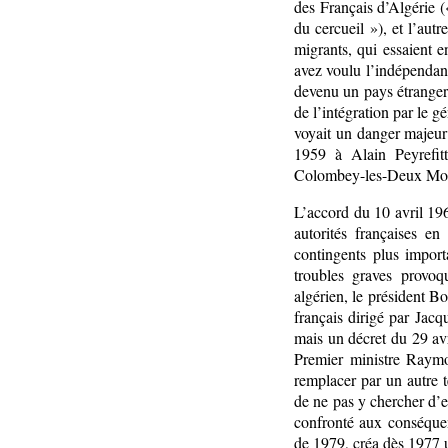
des Français d’Algérie (
du cercueil »), et l’aut
migrants, qui essaient 
avez voulu l’indépendan
devenu un pays étranger
de l’intégration par le g
voyait un danger majeur 
1959 à Alain Peyrefit
Colombey-les-Deux Mos
L’accord du 10 avril 196
autorités françaises e
contingents plus impor
troubles graves provoq
algérien, le président 
français dirigé par Jacq
mais un décret du 29 avr
Premier ministre Raymo
remplacer par un autre 
de ne pas y chercher d’e
confronté aux conséque
de 1979, créa dès 1977 u