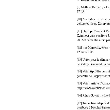
[
9
] Mathias Bernard, « Le 
37-45.
[
10
] Abel Mestre : « Le Fr
culture et idées, 22 septem
[
11
] Philippe Cohen et Pi
Zemmour dans son livre
L
2002 et démentie alors pa
[
12
] « À Marseille, Monsi
12 mars 1988.
[
13
] Union pour la démocra
de Valéry Giscard d’Estaing
[
14
] Voir http://discours.
généraux de l’opposition s
[
15
] Voir l’article d’Arnau
http://www.valeursactuell
[
16
] Régis Guyotat, « Le d
[
17
] Traduction adaptée de
attribuée à Nicolas Sarkoz