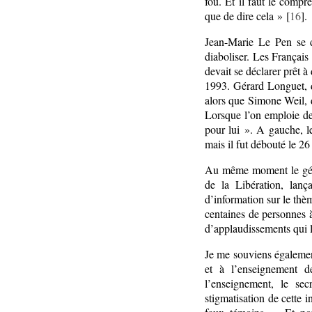
fou. Et il faut le compr
que de dire cela » [
16
].
Jean-Marie Le Pen se d
diaboliser. Les Français
devait se déclarer prêt 
1993. Gérard Longuet, d
alors que Simone Weil, d
Lorsque l’on emploie de
pour lui ». A gauche, l
mais il fut débouté le 26
Au même moment le géné
de la Libération, lan
d’information sur le thè
centaines de personnes à
d’applaudissements qui l
Je me souviens égalemen
et à l’enseignement d
l’enseignement, le sec
stigmatisation de cette i