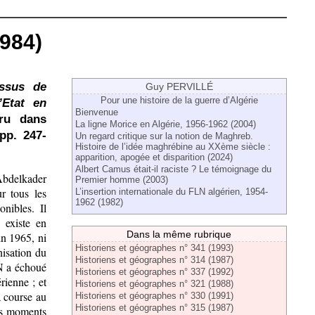
1984)
ssus de
Guy PERVILLÉ
Pour une histoire de la guerre d’Algérie
’Etat en
Bienvenue
aru dans
La ligne Morice en Algérie, 1956-1962 (2004)
pp. 247-
Un regard critique sur la notion de Maghreb.
Histoire de l’idée maghrébine au XXème siècle :
apparition, apogée et disparition (2024)
Albert Camus était-il raciste ? Le témoignage du
Abdelkader
Premier homme (2003)
ur tous les
L’insertion internationale du FLN algérien, 1954-
1962 (1982)
onibles. Il
e existe en
Dans la même rubrique
in 1965, ni
Historiens et géographes n° 341 (1993)
nisation du
Historiens et géographes n° 314 (1987)
LN a échoué
Historiens et géographes n° 337 (1992)
rienne ; et
Historiens et géographes n° 321 (1988)
a course au
Historiens et géographes n° 330 (1991)
Historiens et géographes n° 315 (1987)
les moments