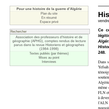
Pour une histoire de la guerre d’Algérie
His
Plan du site
En résumé
vendre
Espace privé
Ce c
légit
Association des professeurs d’histoire et de
Algér
géographie (APHG), comptes rendus de lecture
parus dans la revue Historiens et géographes
Histo
(1984-1998)
248.
Textes publiés (par thèmes)
Mises au point
Dans s
Interviews
Yefsah
témoig
soutie
Algérie
même de
FLN et
à deven
l’ALN e
pouvoir