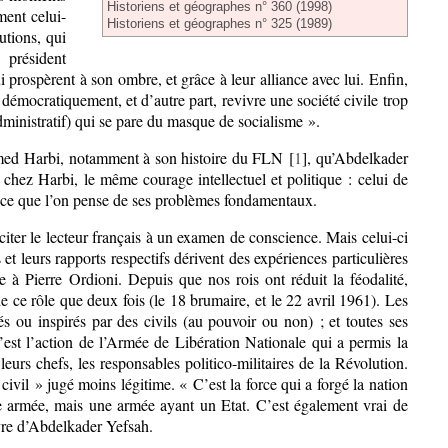
Historiens et géographes n° 360 (1998)
ment celui-
Historiens et géographes n° 325 (1989)
tutions, qui
président
i prospèrent à son ombre, et grâce à leur alliance avec lui. Enfin,
lu démocratiquement, et d’autre part, revivre une société civile trop
administratif) qui se pare du masque de socialisme ».
ammed Harbi, notamment à son histoire du FLN [
1
], qu’Abdelkader
chez Harbi, le même courage intellectuel et politique : celui de
out ce que l’on pense de ses problèmes fondamentaux.
inciter le lecteur français à un examen de conscience. Mais celui-ci
es et leurs rapports respectifs dérivent des expériences particulières
e à Pierre Ordioni. Depuis que nos rois ont réduit la féodalité,
de ce rôle que deux fois (le 18 brumaire, et le 22 avril 1961). Les
tés ou inspirés par des civils (au pouvoir ou non) ; et toutes ses
’est l’action de l’Armée de Libération Nationale qui a permis la
leurs chefs, les responsables politico-militaires de la Révolution.
civil » jugé moins légitime. « C’est la force qui a forgé la nation
une armée, mais une armée ayant un Etat. C’est également vrai de
vre d’Abdelkader Yefsah.