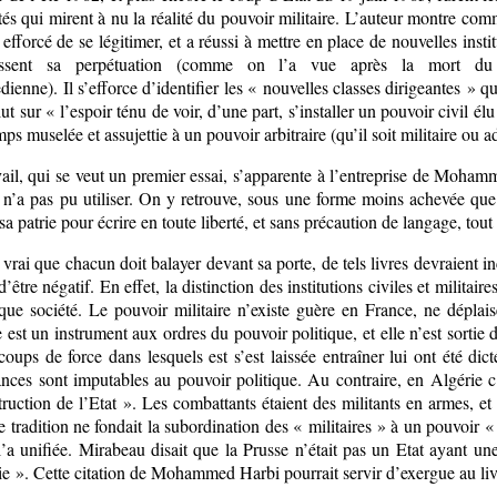
tés qui mirent à nu la réalité du pouvoir militaire. L’auteur montre com
t efforcé de se légitimer, et a réussi à mettre en place de nouvelles insti
tissent sa perpétuation (comme on l’a vue après la mort du 
enne). Il s’efforce d’identifier les « nouvelles classes dirigeantes » qu
lut sur « l’espoir ténu de voir, d’une part, s’installer un pouvoir civil é
ps muselée et assujettie à un pouvoir arbitraire (qu’il soit militaire ou 
vail, qui se veut un premier essai, s’apparente à l’entreprise de Moh
 n’a pas pu utiliser. On y retrouve, sous une forme moins achevée que 
 sa patrie pour écrire en toute liberté, et sans précaution de langage, t
t vrai que chacun doit balayer devant sa porte, de tels livres devraient 
d’être négatif. En effet, la distinction des institutions civiles et militair
que société. Le pouvoir militaire n’existe guère en France, ne déplais
 est un instrument aux ordres du pouvoir politique, et elle n’est sortie 
coups de force dans lesquels est s’est laissée entraîner lui ont été dic
ances sont imputables au pouvoir politique. Au contraire, en Algérie c
ruction de l’Etat ». Les combattants étaient des militants en armes, et 
tradition ne fondait la subordination des « militaires » à un pouvoir « 
 l’a unifiée. Mirabeau disait que la Prusse n’était pas un Etat ayant 
ie ». Cette citation de Mohammed Harbi pourrait servir d’exergue au li