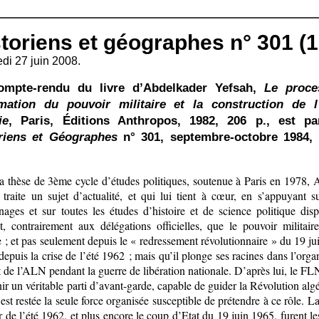
toriens et géographes n° 301 (
di 27 juin 2008.
ompte-rendu du livre d’Abdelkader Yefsah,
Le proce
imation du pouvoir militaire et la construction de l
ie
, Paris, Éditions Anthropos, 1982, 206 p., est p
riens et Géographes
n° 301, septembre-octobre 1984, 
a thèse de 3ème cycle d’études politiques, soutenue à Paris en 1978, 
 traite un sujet d’actualité, et qui lui tient à cœur, en s’appuyant s
nages et sur toutes les études d’histoire et de science politique disp
nt, contrairement aux délégations officielles, que le pouvoir militair
 ; et pas seulement depuis le « redressement révolutionnaire » du 19 ju
puis la crise de l’été 1962 ; mais qu’il plonge ses racines dans l’orga
 de l’ALN pendant la guerre de libération nationale. D’après lui, le F
ir un véritable parti d’avant-garde, capable de guider la Révolution algé
st restée la seule force organisée susceptible de prétendre à ce rôle. L
 de l’été 1962, et plus encore le coup d’Etat du 19 juin 1965, furent 