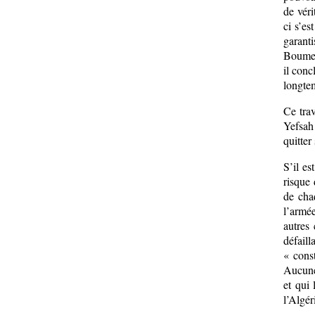
de véri
ci s’es
garan
Boumedi
il conc
longtem
Ce tra
Yefsah
quitter
S’il es
risque 
de cha
l’armée
autres 
défaill
« const
Aucune 
et qui
l’Algér