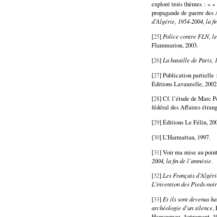
exploré trois thèmes : « « 
propagande de guerre des 
d’Algérie, 1954-2004, la f
[
25
]
Police contre FLN, l
Flammarion, 2003.
[
26
]
La bataille de Paris, 
[
27
] Publication partielle
Éditions Lavauzelle, 2002
[
28
] Cf. l’étude de Marc 
fédéral des Affaires étrang
[
29
] Éditions Le Félin, 20
[
30
] L’Harmattan, 1997.
[
31
] Voir ma mise au point
2004, la fin de l’amnésie
.
[
32
]
Les Français d’Algéri
L’invention des Pieds-noi
[
33
]
Et ils sont devenus ha
archéologie d’un silence
,
Hamoumou, Autrement, 1