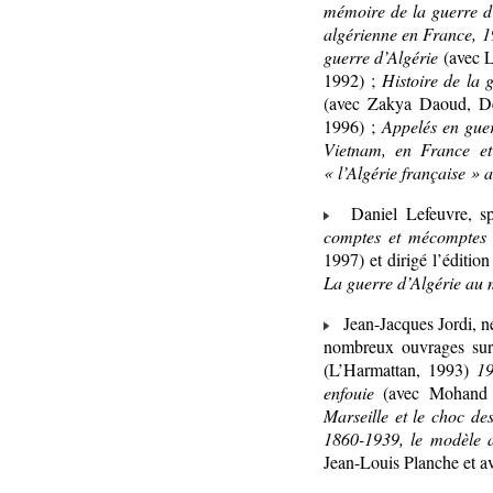
mémoire de la guerre d
algérienne en France, 
guerre d’Algérie
(avec L
1992) ;
Histoire de la 
(avec Zakya Daoud, D
1996) ;
Appelés en guer
Vietnam, en France et
« l’Algérie française » 
Daniel Lefeuvre, spéc
comptes et mécomptes d
1997) et dirigé l’éditi
La guerre d’Algérie au m
Jean-Jacques Jordi, né
nombreux ouvrages sur
(L’Harmattan, 1993)
19
enfouie
(avec Mohand Ha
Marseille et le choc de
1860-1939, le modèle 
Jean-Louis Planche et a