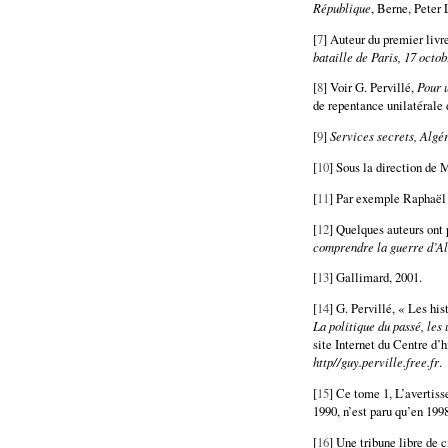
République
, Berne, Peter 
[
7
] Auteur du premier livre
bataille de Paris, 17 octo
[
8
] Voir G. Pervillé,
Pour u
de repentance unilatérale 
[
9
]
Services secrets, Algé
[
10
] Sous la direction de 
[
11
] Par exemple Raphaël
[
12
] Quelques auteurs ont
comprendre la guerre d’A
[
13
] Gallimard, 2001.
[
14
] G. Pervillé, « Les hi
La politique du passé, les
site Internet du Centre d’
http//guy.perville.free.fr
.
[
15
] Ce tome 1, L’avertiss
1990, n’est paru qu’en 199
[
16
] Une tribune libre de 