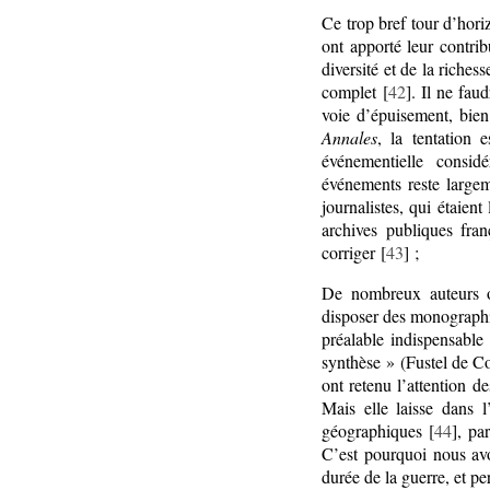
Ce trop bref tour d’hori
ont apporté leur contrib
diversité et de la riches
complet [
42
]. Il ne fau
voie d’épuisement, bien 
Annales
, la tentation 
événementielle consi
événements reste largem
journalistes, qui étaien
archives publiques fran
corriger [
43
] ;
De nombreux auteurs on
disposer des monographie
préalable indispensable
synthèse » (Fustel de Co
ont retenu l’attention de
Mais elle laisse dans 
géographiques [
44
], pa
C’est pourquoi nous avo
durée de la guerre, et p