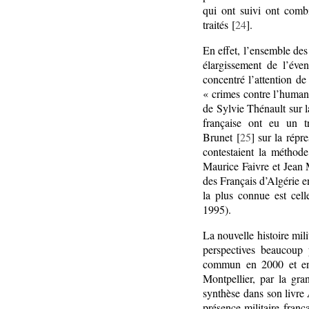
qui ont suivi ont combi
traités [
24
].
En effet, l’ensemble des
élargissement de l’éve
concentré l’attention de
« crimes contre l’humani
de Sylvie Thénault sur la
française ont eu un tr
Brunet [
25
] sur la rép
contestaient la méthod
Maurice Faivre et Jean Mo
des Français d’Algérie 
la plus connue est ce
1995).
La nouvelle histoire mili
perspectives beaucoup 
commun en 2000 et en 
Montpellier, par la gra
synthèse dans son livre
présence militaire fran