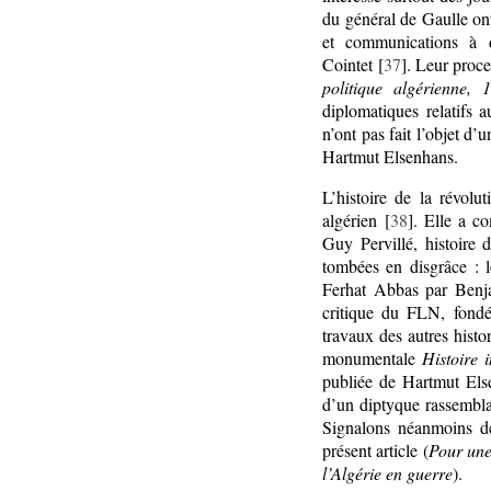
du général de Gaulle on
et communications à d
Cointet [
37
]. Leur proce
politique algérienne, 
diplomatiques relatifs 
n’ont pas fait l’objet 
Hartmut Elsenhans.
L’histoire de la révolu
algérien [
38
]. Elle a c
Guy Pervillé, histoire
tombées en disgrâce : 
Ferhat Abbas par Benja
critique du FLN, fond
travaux des autres histor
monumentale
Histoire 
publiée de Hartmut Else
d’un diptyque rassembla
Signalons néanmoins de
présent article (
Pour une
l’Algérie en guerre
).