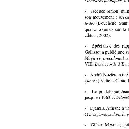
Mémoires politiques
, t.
Jacques Simon, militan
son mouvement :
Messa
textes
(Bouchène, Saint
quatre volumes sur la 
éditeur, 2002).
Spécialiste des rapp
Gallissot a publié une s
Maghreb précolonial à 
VIII,
Les accords d’Évia
André Nozière a tiré 
guerre
(Éditions Cana, 
Le politologue Jean-C
jusqu’en 1962 :
L’Algéri
Djamila Amrane a tiré
et
Des femmes dans la g
Gilbert Meynier, après