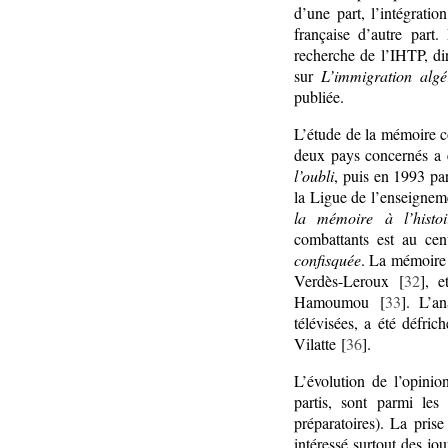
d’une part, l’intégrati
française d’autre part
recherche de l’IHTP, di
sur
L’immigration alg
publiée.
L’étude de la mémoire co
deux pays concernés a 
l’oubli
, puis en 1993 pa
la Ligue de l’enseignem
la mémoire à l’histoi
combattants est au ce
confisquée
. La mémoire 
Verdès-Leroux [
32
], 
Hamoumou [
33
]. L’a
télévisées, a été défri
Vilatte [
36
].
L’évolution de l’opinion
partis, sont parmi les
préparatoires). La pri
intéressé surtout des jo