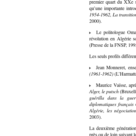
premier quart du XXe si
qu’une importante intro
1954-1962, La transitio
2000).
Le politologue Omar C
révolution en Algérie s
(Presse de la FNSP, 199
Les seuls profils différe
Jean Monneret, enseig
(1961-1962)
(L’Harmatt
Maurice Vaïsse, après 
Alger, le putsch
(Bruxell
guérilla dans la guer
diplomatiques français
c
Algérie, les négociati
2003).
La deuxième génération
près ou de loin suivant l