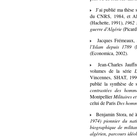
J’ai publié ma thèse 
du CNRS, 1984, et Alg
(Hachette, 1991),
1962 :
guerre d’Algérie
(Picard
Jacques Frémeaux, spé
l’Islam depuis 1789
(P
(Economica, 2002).
Jean-Charles Jauffret,
volumes de la série
L
Vincennes, SHAT, 199
publié la synthèse de 
contrastées des homm
Montpellier
Militaires e
celui de Paris
Des homme
Benjamin Stora, né à C
1974) pionnier du nati
biographique de militan
algérien, parcours idéol