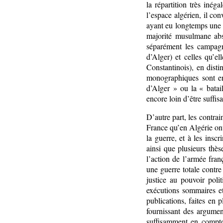
la répartition très inég
l’espace algérien, il con
ayant eu longtemps une 
majorité musulmane abs
séparément les campagn
d’Alger) et celles qu’e
Constantinois), en dist
monographiques sont en
d’Alger » ou la « batail
encore loin d’être suffi
D’autre part, les contrai
France qu’en Algérie ont 
la guerre, et à les insc
ainsi que plusieurs thès
l’action de l’armée fra
une guerre totale contre
justice au pouvoir polit
exécutions sommaires et
publications, faites en 
fournissant des argumen
suffisamment en compte 