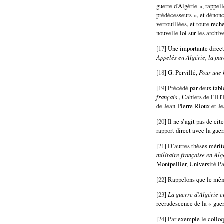
guerre d’Algérie », rappell
prédécesseurs », et dénonc
verrouillées, et toute rec
nouvelle loi sur les archiv
[
17
] Une importante direct
Appelés en Algérie, la par
[
18
] G. Pervillé,
Pour une 
[
19
] Précédé par deux tabl
français
, Cahiers de l’IHT
de Jean-Pierre Rioux et Je
[
20
] Il ne s’agit pas de ci
rapport direct avec la guer
[
21
] D’autres thèses mérit
militaire française en Alg
Montpellier, Université Pa
[
22
] Rappelons que le mêm
[
23
]
La guerre d’Algérie et
recrudescence de la « gue
[
24
] Par exemple le collo