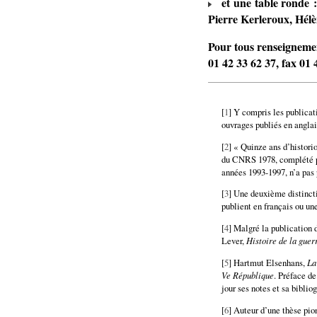
et une table ronde : 
Pierre Kerleroux, Hélè
Pour tous renseignemen
01 42 33 62 37, fax 01 
[
1
] Y compris les publicat
ouvrages publiés en anglai
[
2
] « Quinze ans d’histori
du CNRS 1978, complété pa
années 1993-1997, n’a pas 
[
3
] Une deuxième distinctio
publient en français ou un
[
4
] Malgré la publication 
Lever,
Histoire de la guer
[
5
] Hartmut Elsenhans,
La
Ve République
. Préface d
jour ses notes et sa biblio
[
6
] Auteur d’une thèse pio