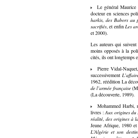
Le général Maurice Fai
docteur en sciences poli
harkis, des Babors au 
sacrifiés
, et enfin
Les ar
et 2000).
Les auteurs qui suivent
moins opposés à la poli
cités, ils ont longtemps
Pierre Vidal-Naquet, h
successivement
L’affai
1962, réédition La déco
de l’armée française
(Ma
(La découverte, 1989).
Mohammed Harbi, milit
livres :
Aux origines du
réalité, des origines à 
Jeune Afrique, 1980 e
L’Algérie et son desti