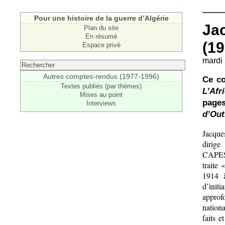
Pour une histoire de la guerre d’Algérie
Jac
Plan du site
En résumé
(19
Espace privé
mardi 
Autres comptes-rendus (1977-1996)
Ce co
Textes publiés (par thèmes)
L’Afr
Mises au point
pages
Interviews
d’Out
Jacques
dirig
CAPES 
traite
1914 à
d’initi
approf
nation
faits e