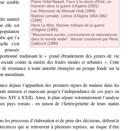
eur semble
Pierre Vidal-Naquet, Face à la raison d’Etat, un
historien dans la guerre d’Algérie (1991)
Les Mémoires de Messali Hadj (1984)
Martine Lemalet, Lettres d’Algérie 1954-1962
re naturel
(1994)
r elle est
Henri Le Mire, Histoire militaire de la guerre
d’Algérie (1990)
population
"Mouvement ouvrier, communisme et nationalisme
abe qui l’a
dans le monde arabe", dossier coordonné par René
elle s’est
Gallissot (1980)
e poussée
ortionné traduisant le « grand ébranlement des genres de vie
 sociale contre la misère des foules rurales et urbaines ». Cette
 de résistance à toute autorité étrangère au groupe fondé sur la
 non musulman.
ance depuis l’apparition des premiers signes de malaise dans les
rats tunisien et marocain jusqu’à l’indépendance de ces pays en
tres XIV à XXII). Ainsi, le plan sépare volontairement l’analyse
ux pays voisins - en raison de l’hétérogénéité de leurs statuts
ans les processus d’élaboration et de prise des décisions, défient le
ctrices qui se retrouvent à plusieurs reprises, au risque d’être