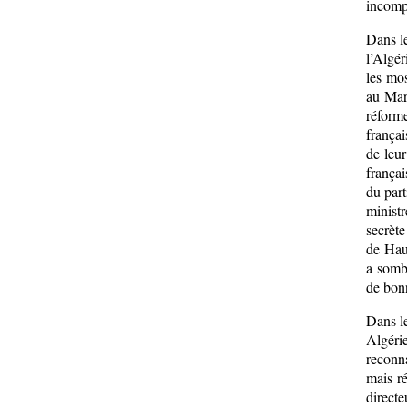
incomp
Dans le
l’Algér
les mos
au Maro
réform
françai
de leur
françai
du part
minist
secrète
de Haut
a somb
de bonn
Dans le
Algéri
reconn
mais ré
direct