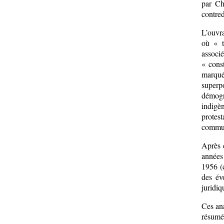
par Ch
contred
L’ouvr
où « t
associ
« cons
marqué
super
démogr
indigèn
protest
communa
Après c
années
1956 (
des év
juridiq
Ces ana
résumé