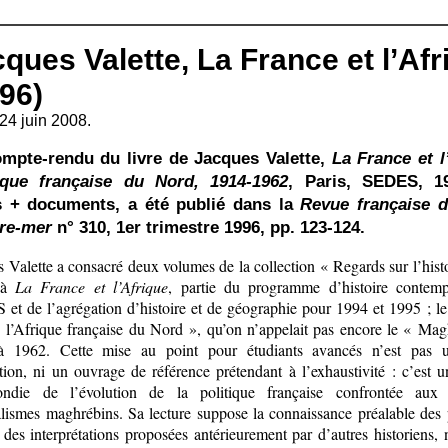
ques Valette, La France et l’Af
96)
24 juin 2008.
mpte-rendu du livre de Jacques Valette,
La France et l
ique française du Nord, 1914-1962
, Paris, SEDES, 1
 + documents, a été publié dans la
Revue française d’
re-mer
n° 310, 1er trimestre 1996, pp. 123-124.
 Valette a consacré deux volumes de la collection « Regards sur l’histo
e à
La France et l’Afrique
, partie du programme d’histoire contem
et de l’agrégation d’histoire et de géographie pour 1994 et 1995 ; l
 « l’Afrique française du Nord », qu’on n’appelait pas encore le « Ma
 1962. Cette mise au point pour étudiants avancés n’est pas 
ation, ni un ouvrage de référence prétendant à l’exhaustivité : c’est 
ondie de l’évolution de la politique française confrontée aux
alismes maghrébins. Sa lecture suppose la connaissance préalable des 
t des interprétations proposées antérieurement par d’autres historiens