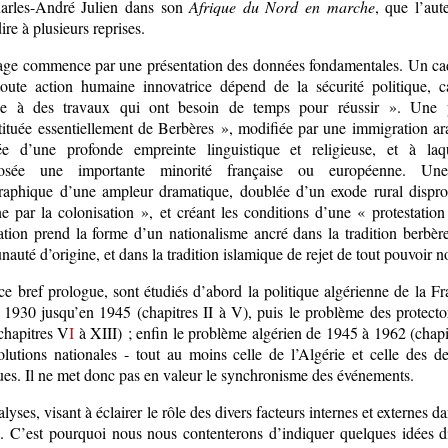
arles-André Julien dans son
Afrique du Nord en marche
, que l’aut
ire à plusieurs reprises.
age commence par une présentation des données fondamentales. Un cad
oute action humaine innovatrice dépend de la sécurité politique, ca
ée à des travaux qui ont besoin de temps pour réussir ». Une 
tituée essentiellement de Berbères », modifiée par une immigration ar
e d’une profonde empreinte linguistique et religieuse, et à laqu
posée une importante minorité française ou européenne. Un
aphique d’une ampleur dramatique, doublée d’un exode rural disprop
e par la colonisation », et créant les conditions d’une « protestation
ation prend la forme d’un nationalisme ancré dans la tradition berbère
uté d’origine, et dans la tradition islamique de rejet de tout pouvoir
e bref prologue, sont étudiés d’abord la politique algérienne de la Fr
 1930 jusqu’en 1945 (chapitres II à V), puis le problème des protecto
chapitres V
I
à XIII) ; enfin le problème algérien de 1945 à 1962 (chapi
olutions nationales - tout au moins celle de l’Algérie et celle des de
ues. Il ne met donc pas en valeur le synchronisme des événements.
lyses, visant à éclairer le rôle des divers facteurs internes et externes d
. C’est pourquoi nous nous contenterons d’indiquer quelques idées dire