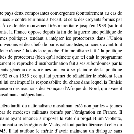
aque pays deux composantes convergentes (contrairement au cas de
luées » contre leur mise à l’écart, et celle des croyants formés par
s. À ce double mouvement très minoritaire jusqu’en 1939 (surtout
nts, la France oppose depuis la fin de la guerre une politique de
mes politiques tendant à intégrer les protectorats dans l’Union
souverains et des chefs de partis nationalistes, soucieux avant tout
ette récuse à la fois le reproche d’immobilisme fait à la politique
ités de protectorat (bien qu’il admette que tel était le programme
lement le reproche d’insubordination fait à ses subordonnés par le
dents généraux eux-mêmes ont eu à se plaindre de la politique
952 et en 1955 ; ce qui lui permet de réhabiliter le résident Jean
i lui ont imputé la responsabilité du chaos dans lequel la Tunisie
nsion des réactions des Français d’Afrique du Nord, qui avaient
 musulmans indépendants.
actère tardif du nationalisme musulman, créé non par les « jeunes
par de modestes militants formés par l’émigration en France. Il
aire ayant renoncé à imposer le vote du projet Blum-Viollette,
tamment sous le régime de Vichy, et tout particulièrement celle du
5. Il lui attribue le mérite d’avoir maintenu un dialogue sans