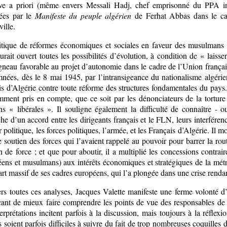
ive a priori (même envers Messali Hadj, chef emprisonné du PPA inter
ées par le
Manifeste du peuple algérien
de Ferhat Abbas dans le cad
ille.
itique de réformes économiques et sociales en faveur des musulmans
urait ouvert toutes les possibilités d’évolution, à condition de « lai
gneau favorable au projet d’autonomie dans le cadre de l’Union frança
ées, dès le 8 mai 1945, par l’intransigeance du nationalisme algérien 
s d’Algérie contre toute réforme des structures fondamentales du pays. 
mment pris en compte, que ce soit par les dénonciateurs de la torture 
ons « libérales ». Il souligne également la difficulté de connaître - 
he d’un accord entre les dirigeants français et le FLN, leurs interférence
 politique, les forces politiques, l’armée, et les Français d’Algérie. Il
le soutien des forces qui l’avaient rappelé au pouvoir pour barrer la ro
n de force ; et que pour aboutir, il a multiplié les concessions contrair
ens et musulmans) aux intérêts économiques et stratégiques de la métro
rt massif de ses cadres européens, qui l’a plongée dans une crise rend
ers toutes ces analyses, Jacques Valette manifeste une ferme volonté 
rçant de mieux faire comprendre les points de vue des responsables de 
erprétations incitent parfois à la discussion, mais toujours à la réflex
s soient parfois difficiles à suivre du fait de trop nombreuses coquilles d