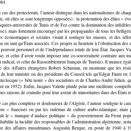
let.
 cas des protectorats, l’auteur distingue dans les nationalismes de ch
ie, où elles se sont longtemps opposées) : la protestation des élites « évo
quées-universités de Tunis et de Fez contre la domination des infidèle
c), mais fortement encouragé par les propagandes de tous les belligéra
es économiques et sociales visant à soulager les masses, et des réfor
se en tant qu’États associés. Ces projets se heurtent à l’obstruction des 
 pouvoir personnel et de l’indépendance totale de leur État. Jacques Val
se, et celui d’avoir voulu imposer une co-souveraineté contraire aux tra
i radical, et celui du Rassemblement français de Tunisie). Il nuance éga
re des Affaires étrangères Robert Schuman, en montrant que les rési
 de leur ministre ou des présidents du Conseil tels qu’Edgar Faure en 1
eclocque (« bête noire » des socialistes et de Charles-André Julien, qu
ré en 1952). Enfin, Jacques Valette plaide pour une meilleure compréhe
es raisons de craindre pour leur avenir de minoritaires dans des États
 cas plus complexe et douloureux de l’Algérie, l’auteur souligne le car
ens » francisés ou par les oulémas de culture arabo-islamique, mais 
aît le « manque d’audace politique » du gouvernement du Front popul
habilite la lucidité des responsables de l’administration algérienne, no
eur des affaires musulmanes Augustin Berque, en poste de 1940 à 194