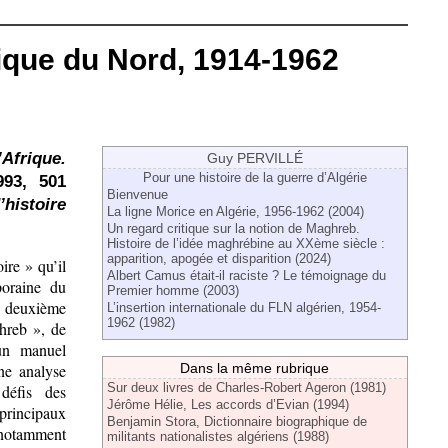
rique du Nord, 1914-1962
’Afrique.
Guy PERVILLÉ
Pour une histoire de la guerre d’Algérie
993, 501
Bienvenue
histoire
La ligne Morice en Algérie, 1956-1962 (2004)
Un regard critique sur la notion de Maghreb.
Histoire de l’idée maghrébine au XXème siècle :
apparition, apogée et disparition (2024)
ire » qu’il
Albert Camus était-il raciste ? Le témoignage du
poraine du
Premier homme (2003)
e deuxième
L’insertion internationale du FLN algérien, 1954-
1962 (1982)
ghreb », de
un manuel
une analyse
Dans la même rubrique
Sur deux livres de Charles-Robert Ageron (1981)
 défis des
Jérôme Hélie, Les accords d’Evian (1994)
principaux
Benjamin Stora, Dictionnaire biographique de
, notamment
militants nationalistes algériens (1988)