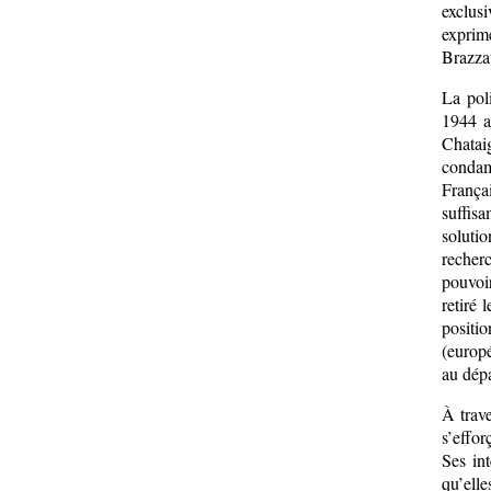
exclus
exprim
Brazzav
La pol
1944 a
Chatai
condamn
Françai
suffisa
soluti
recherc
pouvoir
retiré 
positio
(europé
au dépa
À trav
s’effo
Ses int
qu’elle