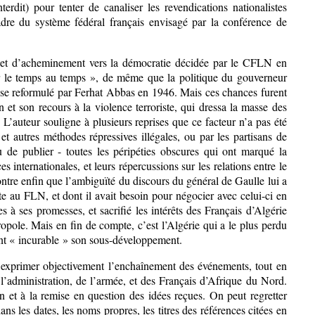
dit) pour tenter de canaliser les revendications nationalistes
re du système fédéral français envisagé par la conférence de
 et d’acheminement vers la démocratie décidée par le CFLN en
sser le temps au temps », de même que la politique du gouverneur
ise reformulé par Ferhat Abbas en 1946. Mais ces chances furent
et son recours à la violence terroriste, qui dressa la masse des
L’auteur souligne à plusieurs reprises que ce facteur n’a pas été
et autres méthodes répressives illégales, ou par les partisans de
ou de publier - toutes les péripéties obscures qui ont marqué la
s internationales, et leurs répercussions sur les relations entre le
 montre enfin que l’ambiguïté du discours du général de Gaulle lui a
ute au FLN, et dont il avait besoin pour négocier avec celui-ci en
es à ses promesses, et sacrifié les intérêts des Français d’Algérie
pole. Mais en fin de compte, c’est l’Algérie qui a le plus perdu
ant « incurable » son sous-développement.
d’exprimer objectivement l’enchaînement des événements, tout en
l’administration, de l’armée, et des Français d’Afrique du Nord.
ion et à la remise en question des idées reçues. On peut regretter
ans les dates, les noms propres, les titres des références citées en