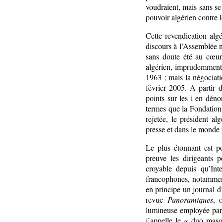
voudraient, mais sans se
pouvoir algérien contre l
Cette revendication alg
discours à l’Assemblée n
sans doute été au cœur
algérien, imprudemment 
1963 ; mais la négociati
février 2005. A partir 
points sur les i en dé
termes que la Fondation
rejetée, le président a
presse et dans le monde 
Le plus étonnant est po
preuve les dirigeants po
croyable depuis qu’Int
francophones, notamme
en principe un journal d’
revue
Panoramiques
, 
lumineuse employée par 
j’appelle le « duo maso-