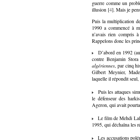
guerre comme un problèm
illusion [
4
]. Mais je pen
Puis la multiplication d
1990 a commencé à m’i
n’avais rien compris à
Rappelons donc les princ
D’abord en 1992 (au m
contre Benjamin Stora 
algériennes
, par cinq h
Gilbert Meynier, Made
laquelle il répondit seu
Puis les attaques simu
le défenseur des harki
Ageron, qui avait pourtan
Le film de Mehdi Lall
1995, qui déchaîna les ré
Les accusations polémi