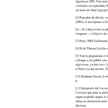
Ageron en 1985. Voir mon 
coloniales
en septembre 2
sur mon site http://guy.perv
[
5
] Pour plus de détails, v
(2003), et ma réponse à Gi
[
6
] « Si l’objectivité est 
s’imposer ».
L’Algérie des
[
7
] Paris, NRF-Gallimard,
[
8
] Et de Thierry Leclère 
[
9
] Voir le programme et l
colloque a été publié sous
algérienne, en finir avec l
et Paris, La découverte, 20
[
10
] Stéphane Gacon,
L’am
p.
[
11
] Son procès fut l’occa
l’accuser que pour sa part
imprescriptible depuis la 
effaça la distinction entr
décision.