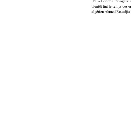
[
19
] « Editorial ravageur
bientôt fini le temps des 
algérien Ahmed Rouadjia s