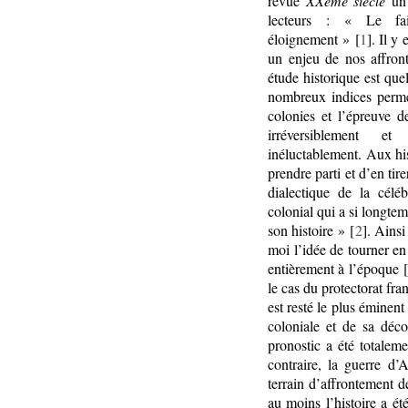
revue
XXème siècle
un 
lecteurs : « Le fai
éloignement » [
1
]. Il y
un enjeu de nos affron
étude historique est que
nombreux indices perme
colonies et l’épreuve d
irréversiblement e
inéluctablement. Aux his
prendre parti et d’en tire
dialectique de la célé
colonial qui a si longtem
son histoire » [
2
]. Ainsi
moi l’idée de tourner en
entièrement à l’époque 
le cas du protectorat fra
est resté le plus éminent
coloniale et de sa décol
pronostic a été totalem
contraire, la guerre d’
terrain d’affrontement 
au moins l’histoire a é