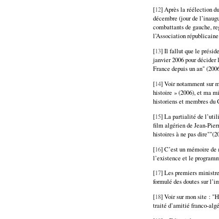
[
12
] Après la réélection d
décembre (jour de l’inaug
combattants de gauche, re
l’Association républicai
[
13
] Il fallut que le prési
janvier 2006 pour décider 
France depuis un an" (2006
[
14
] Voir notamment sur m
histoire » (2006), et ma 
historiens et membres du C
[
15
] La partialité de l’ut
film algérien de Jean-Pier
histoires à ne pas dire""(2
[
16
] C’est un mémoire de m
l’existence et le program
[
17
] Les premiers ministre
formulé des doutes sur l’i
[
18
] Voir sur mon site : "
traité d’amitié franco-algé