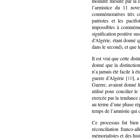
moindre mesure par la De
l’armistice du 11 nov
commémoratives très c
patriotes et les pacifi
impossibles à commémore
signification positive su
d’Algérie, étant donné qu
dans le second), et que l
Il est vrai que cette dist
donné que la distinction
n’a jamais été facile à 
guerre d’Algérie [
10
], 
Guerre, avaient donné li
utilisé pour concilier l
exercée par la tendance 
au terme d’une phase rép
temps de l’amnistie qui d
Ce processus fut bien
réconciliation franco-
mémorialistes et des his