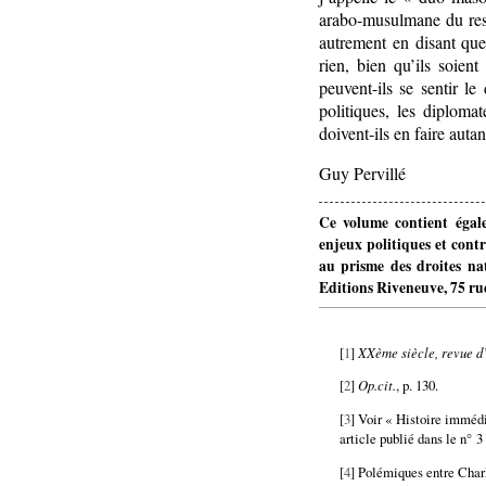
arabo-musulmane du ress
autrement en disant que
rien, bien qu’ils soien
peuvent-ils se sentir le
politiques, les diplomat
doivent-ils en faire autan
Guy Pervillé
Ce volume contient égale
enjeux politiques et cont
au prisme des droites nat
Editions Riveneuve, 75 ru
[
1
]
XXème siècle, revue d’
[
2
]
Op.cit.
, p. 130.
[
3
] Voir « Histoire immédi
article publié dans le n° 
[
4
] Polémiques entre Char